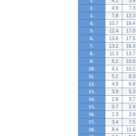
1.
4.1
5.4
2.
4.9
7.3
3.
7.8
12.3
4.
10.7
18.4
5.
12.4
17.0
6.
13.6
17.5
7.
13.2
16.3
8.
11.3
13.7
9.
6.2
10.0
10.
4.1
10.2
11.
5.2
8.3
12.
4.9
6.9
13.
3.9
5.3
14.
2.8
3.7
15.
0.7
2.4
16.
1.3
3.9
17.
3.4
7.5
18.
8.4
11.6