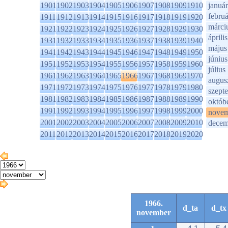
1901
1902
1903
1904
1905
1906
1907
1908
1909
1910
január
februá
1911
1912
1913
1914
1915
1916
1917
1918
1919
1920
márci
1921
1922
1923
1924
1925
1926
1927
1928
1929
1930
április
1931
1932
1933
1934
1935
1936
1937
1938
1939
1940
május
1941
1942
1943
1944
1945
1946
1947
1948
1949
1950
június
1951
1952
1953
1954
1955
1956
1957
1958
1959
1960
július
1961
1962
1963
1964
1965
1966
1967
1968
1969
1970
augus
1971
1972
1973
1974
1975
1976
1977
1978
1979
1980
szept
1981
1982
1983
1984
1985
1986
1987
1988
1989
1990
októb
1991
1992
1993
1994
1995
1996
1997
1998
1999
2000
novem
2001
2002
2003
2004
2005
2006
2007
2008
2009
2010
decem
2011
2012
2013
2014
2015
2016
2017
2018
2019
2020
1966.
d_ta
d_tx
november