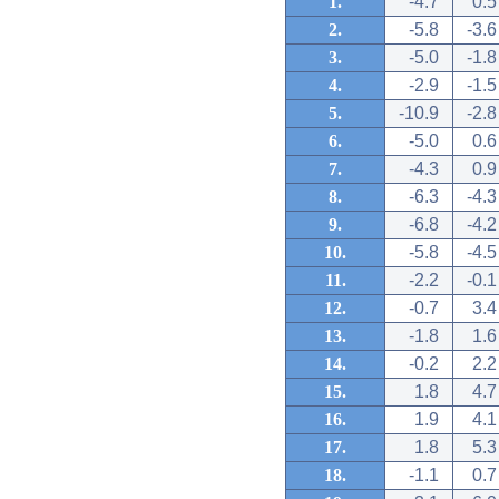
1.
-4.7
0.5
2.
-5.8
-3.6
3.
-5.0
-1.8
4.
-2.9
-1.5
5.
-10.9
-2.8
6.
-5.0
0.6
7.
-4.3
0.9
8.
-6.3
-4.3
9.
-6.8
-4.2
10.
-5.8
-4.5
11.
-2.2
-0.1
12.
-0.7
3.4
13.
-1.8
1.6
14.
-0.2
2.2
15.
1.8
4.7
16.
1.9
4.1
17.
1.8
5.3
18.
-1.1
0.7