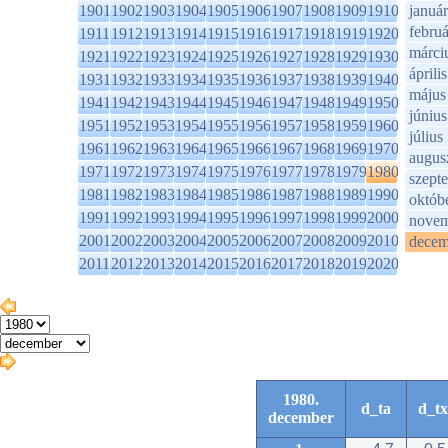
1901
1902
1903
1904
1905
1906
1907
1908
1909
1910
január
februá
1911
1912
1913
1914
1915
1916
1917
1918
1919
1920
márci
1921
1922
1923
1924
1925
1926
1927
1928
1929
1930
április
1931
1932
1933
1934
1935
1936
1937
1938
1939
1940
május
1941
1942
1943
1944
1945
1946
1947
1948
1949
1950
június
1951
1952
1953
1954
1955
1956
1957
1958
1959
1960
július
1961
1962
1963
1964
1965
1966
1967
1968
1969
1970
augus
1971
1972
1973
1974
1975
1976
1977
1978
1979
1980
szept
1981
1982
1983
1984
1985
1986
1987
1988
1989
1990
októb
1991
1992
1993
1994
1995
1996
1997
1998
1999
2000
novem
2001
2002
2003
2004
2005
2006
2007
2008
2009
2010
decem
2011
2012
2013
2014
2015
2016
2017
2018
2019
2020
1980.
d_ta
d_tx
december