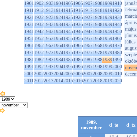
1901
1902
1903
1904
1905
1906
1907
1908
1909
1910
január
februá
1911
1912
1913
1914
1915
1916
1917
1918
1919
1920
márci
1921
1922
1923
1924
1925
1926
1927
1928
1929
1930
április
1931
1932
1933
1934
1935
1936
1937
1938
1939
1940
május
1941
1942
1943
1944
1945
1946
1947
1948
1949
1950
június
1951
1952
1953
1954
1955
1956
1957
1958
1959
1960
július
1961
1962
1963
1964
1965
1966
1967
1968
1969
1970
augus
1971
1972
1973
1974
1975
1976
1977
1978
1979
1980
szept
1981
1982
1983
1984
1985
1986
1987
1988
1989
1990
októb
1991
1992
1993
1994
1995
1996
1997
1998
1999
2000
novem
2001
2002
2003
2004
2005
2006
2007
2008
2009
2010
decem
2011
2012
2013
2014
2015
2016
2017
2018
2019
2020
1989.
d_ta
d_tx
november