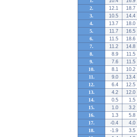
1.
10.4
16.9
2.
12.1
18.7
3.
10.5
14.4
4.
13.7
18.0
5.
11.7
16.5
6.
11.5
18.6
7.
11.2
14.8
8.
8.9
11.5
9.
7.6
11.5
10.
8.1
10.2
11.
9.0
13.4
12.
6.4
12.5
13.
4.2
12.0
14.
0.5
1.5
15.
1.0
3.2
16.
1.3
5.8
17.
-0.4
4.0
18.
-1.9
3.5