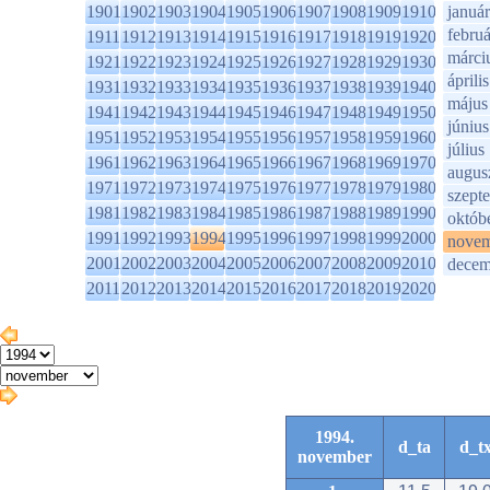
1901
1902
1903
1904
1905
1906
1907
1908
1909
1910
január
februá
1911
1912
1913
1914
1915
1916
1917
1918
1919
1920
márci
1921
1922
1923
1924
1925
1926
1927
1928
1929
1930
április
1931
1932
1933
1934
1935
1936
1937
1938
1939
1940
május
1941
1942
1943
1944
1945
1946
1947
1948
1949
1950
június
1951
1952
1953
1954
1955
1956
1957
1958
1959
1960
július
1961
1962
1963
1964
1965
1966
1967
1968
1969
1970
augus
1971
1972
1973
1974
1975
1976
1977
1978
1979
1980
szept
1981
1982
1983
1984
1985
1986
1987
1988
1989
1990
októb
1991
1992
1993
1994
1995
1996
1997
1998
1999
2000
novem
2001
2002
2003
2004
2005
2006
2007
2008
2009
2010
decem
2011
2012
2013
2014
2015
2016
2017
2018
2019
2020
1994.
d_ta
d_t
november