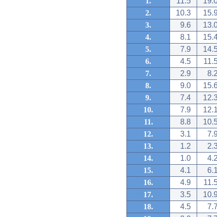
1.
11.5
19.
2.
10.3
15.
3.
9.6
13.
4.
8.1
15.
5.
7.9
14.
6.
4.5
11.
7.
2.9
8.
8.
9.0
15.
9.
7.4
12.
10.
7.9
12.
11.
8.8
10.
12.
3.1
7.
13.
1.2
2.
14.
1.0
4.
15.
4.1
6.
16.
4.9
11.
17.
3.5
10.
18.
4.5
7.