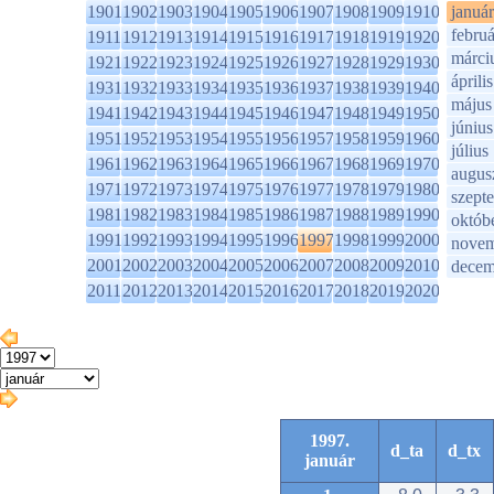
1901
1902
1903
1904
1905
1906
1907
1908
1909
1910
január
februá
1911
1912
1913
1914
1915
1916
1917
1918
1919
1920
márci
1921
1922
1923
1924
1925
1926
1927
1928
1929
1930
április
1931
1932
1933
1934
1935
1936
1937
1938
1939
1940
május
1941
1942
1943
1944
1945
1946
1947
1948
1949
1950
június
1951
1952
1953
1954
1955
1956
1957
1958
1959
1960
július
1961
1962
1963
1964
1965
1966
1967
1968
1969
1970
augus
1971
1972
1973
1974
1975
1976
1977
1978
1979
1980
szept
1981
1982
1983
1984
1985
1986
1987
1988
1989
1990
októb
1991
1992
1993
1994
1995
1996
1997
1998
1999
2000
novem
2001
2002
2003
2004
2005
2006
2007
2008
2009
2010
decem
2011
2012
2013
2014
2015
2016
2017
2018
2019
2020
1997.
d_ta
d_tx
január