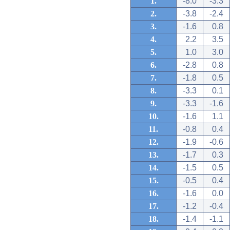
1.
-8.0
-3.3
2.
-3.8
-2.4
3.
-1.6
0.8
4.
2.2
3.5
5.
1.0
3.0
6.
-2.8
0.8
7.
-1.8
0.5
8.
-3.3
0.1
9.
-3.3
-1.6
10.
-1.6
1.1
11.
-0.8
0.4
12.
-1.9
-0.6
13.
-1.7
0.3
14.
-1.5
0.5
15.
-0.5
0.4
16.
-1.6
0.0
17.
-1.2
-0.4
18.
-1.4
-1.1