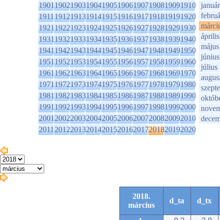
1901
1902
1903
1904
1905
1906
1907
1908
1909
1910
január
februá
1911
1912
1913
1914
1915
1916
1917
1918
1919
1920
márci
1921
1922
1923
1924
1925
1926
1927
1928
1929
1930
április
1931
1932
1933
1934
1935
1936
1937
1938
1939
1940
május
1941
1942
1943
1944
1945
1946
1947
1948
1949
1950
június
1951
1952
1953
1954
1955
1956
1957
1958
1959
1960
július
1961
1962
1963
1964
1965
1966
1967
1968
1969
1970
augus
1971
1972
1973
1974
1975
1976
1977
1978
1979
1980
szept
1981
1982
1983
1984
1985
1986
1987
1988
1989
1990
októb
1991
1992
1993
1994
1995
1996
1997
1998
1999
2000
novem
2001
2002
2003
2004
2005
2006
2007
2008
2009
2010
decem
2011
2012
2013
2014
2015
2016
2017
2018
2019
2020
2018.
d_ta
d_tx
március