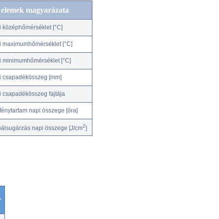
c elemek magyarázata
i középhőmérséklet [°C]
i maximumhőmérséklet [°C]
i minimumhőmérséklet [°C]
i csapadékösszeg [mm]
i csapadékösszeg fajtája
fénytartam napi összege [óra]
2
bálsugárzás napi összege [J/cm
]
r