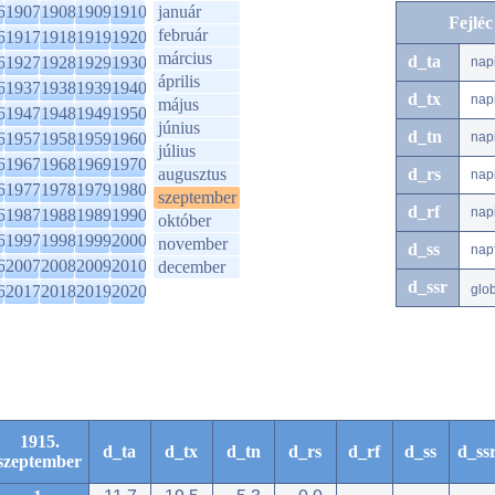
6
1907
1908
1909
1910
január
Fejlé
február
6
1917
1918
1919
1920
március
d_ta
6
1927
1928
1929
1930
nap
április
6
1937
1938
1939
1940
d_tx
nap
május
6
1947
1948
1949
1950
június
d_tn
6
1957
1958
1959
1960
nap
július
6
1967
1968
1969
1970
augusztus
d_rs
nap
6
1977
1978
1979
1980
szeptember
d_rf
nap
6
1987
1988
1989
1990
október
6
1997
1998
1999
2000
november
d_ss
nap
6
2007
2008
2009
2010
december
d_ssr
6
2017
2018
2019
2020
glo
1915.
d_ta
d_tx
d_tn
d_rs
d_rf
d_ss
d_ss
szeptember