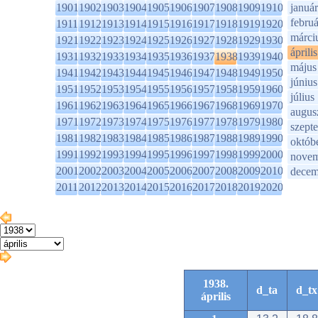
1901
1902
1903
1904
1905
1906
1907
1908
1909
1910
január
februá
1911
1912
1913
1914
1915
1916
1917
1918
1919
1920
márci
1921
1922
1923
1924
1925
1926
1927
1928
1929
1930
április
1931
1932
1933
1934
1935
1936
1937
1938
1939
1940
május
1941
1942
1943
1944
1945
1946
1947
1948
1949
1950
június
1951
1952
1953
1954
1955
1956
1957
1958
1959
1960
július
1961
1962
1963
1964
1965
1966
1967
1968
1969
1970
augus
1971
1972
1973
1974
1975
1976
1977
1978
1979
1980
szept
1981
1982
1983
1984
1985
1986
1987
1988
1989
1990
októb
1991
1992
1993
1994
1995
1996
1997
1998
1999
2000
novem
2001
2002
2003
2004
2005
2006
2007
2008
2009
2010
decem
2011
2012
2013
2014
2015
2016
2017
2018
2019
2020
1938.
d_ta
d_tx
április