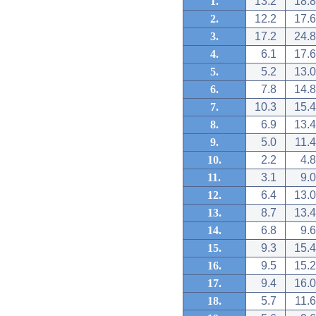
1.
13.2
18.8
2.
12.2
17.6
3.
17.2
24.8
4.
6.1
17.6
5.
5.2
13.0
6.
7.8
14.8
7.
10.3
15.4
8.
6.9
13.4
9.
5.0
11.4
10.
2.2
4.8
11.
3.1
9.0
12.
6.4
13.0
13.
8.7
13.4
14.
6.8
9.6
15.
9.3
15.4
16.
9.5
15.2
17.
9.4
16.0
18.
5.7
11.6