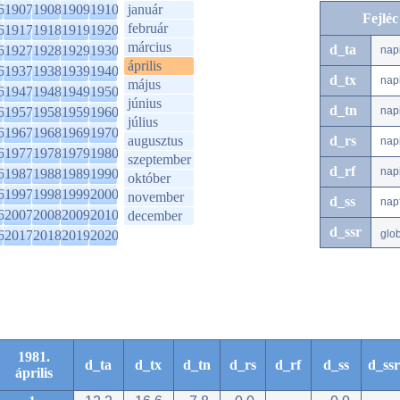
6
1907
1908
1909
1910
január
Fejlé
február
6
1917
1918
1919
1920
március
d_ta
6
1927
1928
1929
1930
nap
április
6
1937
1938
1939
1940
d_tx
nap
május
6
1947
1948
1949
1950
június
d_tn
6
1957
1958
1959
1960
nap
július
6
1967
1968
1969
1970
augusztus
d_rs
nap
6
1977
1978
1979
1980
szeptember
d_rf
nap
6
1987
1988
1989
1990
október
6
1997
1998
1999
2000
november
d_ss
nap
6
2007
2008
2009
2010
december
d_ssr
6
2017
2018
2019
2020
glo
1981.
d_ta
d_tx
d_tn
d_rs
d_rf
d_ss
d_ssr
április