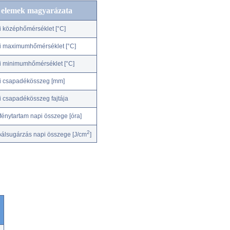
c elemek magyarázata
i középhőmérséklet [°C]
i maximumhőmérséklet [°C]
i minimumhőmérséklet [°C]
i csapadékösszeg [mm]
i csapadékösszeg fajtája
fénytartam napi összege [óra]
2
bálsugárzás napi összege [J/cm
]