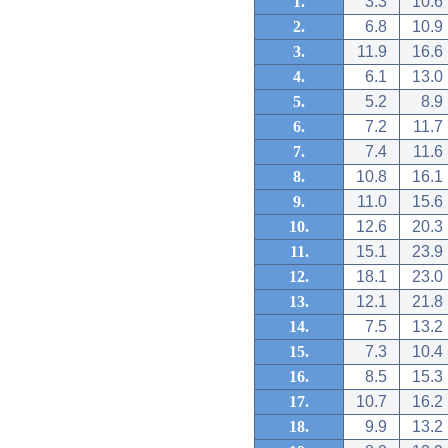
1.
3.3
10.6
2.
6.8
10.9
3.
11.9
16.6
4.
6.1
13.0
5.
5.2
8.9
6.
7.2
11.7
7.
7.4
11.6
8.
10.8
16.1
9.
11.0
15.6
10.
12.6
20.3
11.
15.1
23.9
12.
18.1
23.0
13.
12.1
21.8
14.
7.5
13.2
15.
7.3
10.4
16.
8.5
15.3
17.
10.7
16.2
18.
9.9
13.2