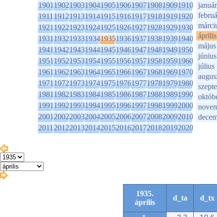
1901
1902
1903
1904
1905
1906
1907
1908
1909
1910
január
februá
1911
1912
1913
1914
1915
1916
1917
1918
1919
1920
márci
1921
1922
1923
1924
1925
1926
1927
1928
1929
1930
április
1931
1932
1933
1934
1935
1936
1937
1938
1939
1940
május
1941
1942
1943
1944
1945
1946
1947
1948
1949
1950
június
1951
1952
1953
1954
1955
1956
1957
1958
1959
1960
július
1961
1962
1963
1964
1965
1966
1967
1968
1969
1970
augus
1971
1972
1973
1974
1975
1976
1977
1978
1979
1980
szept
1981
1982
1983
1984
1985
1986
1987
1988
1989
1990
októb
1991
1992
1993
1994
1995
1996
1997
1998
1999
2000
novem
2001
2002
2003
2004
2005
2006
2007
2008
2009
2010
decem
2011
2012
2013
2014
2015
2016
2017
2018
2019
2020
1935.
d_ta
d_tx
április