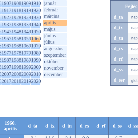
6
1907
1908
1909
1910
január
Fejlé
február
6
1917
1918
1919
1920
március
d_ta
6
1927
1928
1929
1930
nap
április
6
1937
1938
1939
1940
d_tx
nap
május
6
1947
1948
1949
1950
június
d_tn
6
1957
1958
1959
1960
nap
július
6
1967
1968
1969
1970
augusztus
d_rs
nap
6
1977
1978
1979
1980
szeptember
d_rf
nap
6
1987
1988
1989
1990
október
6
1997
1998
1999
2000
november
d_ss
nap
6
2007
2008
2009
2010
december
d_ssr
6
2017
2018
2019
2020
glo
1960.
d_ta
d_tx
d_tn
d_rs
d_rf
d_ss
d_ss
április