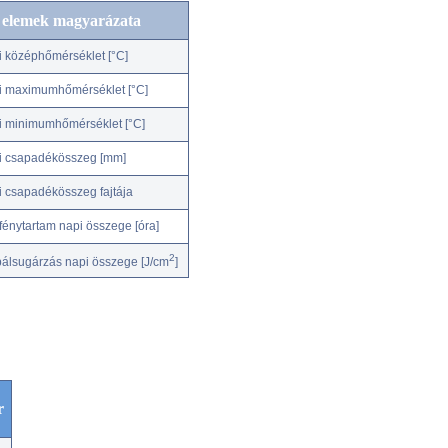
c elemek magyarázata
i középhőmérséklet [°C]
i maximumhőmérséklet [°C]
i minimumhőmérséklet [°C]
i csapadékösszeg [mm]
i csapadékösszeg fajtája
fénytartam napi összege [óra]
2
bálsugárzás napi összege [J/cm
]
r