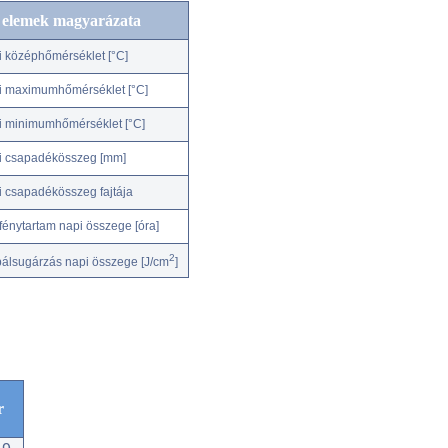
c elemek magyarázata
i középhőmérséklet [°C]
i maximumhőmérséklet [°C]
i minimumhőmérséklet [°C]
i csapadékösszeg [mm]
i csapadékösszeg fajtája
fénytartam napi összege [óra]
2
bálsugárzás napi összege [J/cm
]
r