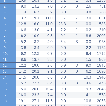
1.
10.9
16.9
2.8
1.2
1
5.4
1253
2.
9.0
13.2
7.0
0.6
3
2.6
731
3.
11.4
16.7
3.9
0.0
1
4.8
1268
4.
13.7
19.1
11.0
9.7
7
3.0
1051
5.
12.8
16.0
11.0
23.3
1
0.0
583
6.
6.6
13.0
4.1
7.2
1
0.2
310
7.
6.2
10.9
0.8
0.1
1
8.6
2006
8.
5.2
8.2
4.0
3.4
3
0.0
923
9.
3.6
8.4
-0.9
0.0
2.2
1124
10.
6.2
12.3
-0.7
0.0
8.4
1793
11.
8.6
13.7
3.5
0.0
1.5
869
12.
12.2
19.0
2.6
0.9
3
9.0
1945
13.
14.2
20.1
9.1
0.0
3
6.2
1698
14.
14.5
20.8
6.8
0.0
10.3
1946
15.
15.7
22.7
8.4
0.3
3
4.6
1475
16.
15.0
20.0
10.4
0.0
9.3
2048
17.
16.0
23.3
7.4
0.0
4.1
1578
18.
19.1
27.1
11.5
0.0
10.6
2053