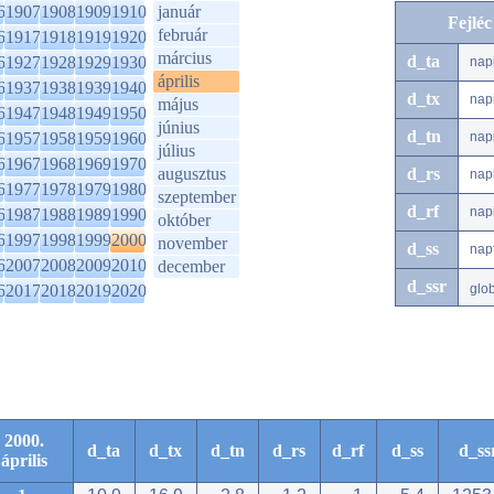
6
1907
1908
1909
1910
január
Fejlé
február
6
1917
1918
1919
1920
március
d_ta
6
1927
1928
1929
1930
nap
április
6
1937
1938
1939
1940
d_tx
nap
május
6
1947
1948
1949
1950
június
d_tn
6
1957
1958
1959
1960
nap
július
6
1967
1968
1969
1970
augusztus
d_rs
nap
6
1977
1978
1979
1980
szeptember
d_rf
nap
6
1987
1988
1989
1990
október
6
1997
1998
1999
2000
november
d_ss
nap
6
2007
2008
2009
2010
december
d_ssr
6
2017
2018
2019
2020
glo
2000.
d_ta
d_tx
d_tn
d_rs
d_rf
d_ss
d_ss
április