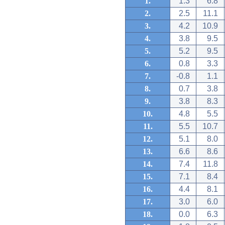
1.
1.3
6.8
2.
2.5
11.1
3.
4.2
10.9
4.
3.8
9.5
5.
5.2
9.5
6.
0.8
3.3
7.
-0.8
1.1
8.
0.7
3.8
9.
3.8
8.3
10.
4.8
5.5
11.
5.5
10.7
12.
5.1
8.0
13.
6.6
8.6
14.
7.4
11.8
15.
7.1
8.4
16.
4.4
8.1
17.
3.0
6.0
18.
0.0
6.3