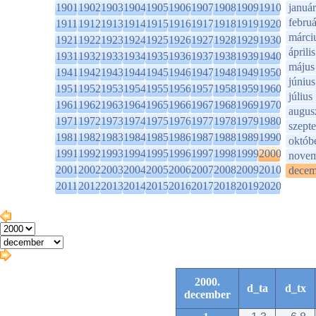
1901
1902
1903
1904
1905
1906
1907
1908
1909
1910
január
februá
1911
1912
1913
1914
1915
1916
1917
1918
1919
1920
márci
1921
1922
1923
1924
1925
1926
1927
1928
1929
1930
április
1931
1932
1933
1934
1935
1936
1937
1938
1939
1940
május
1941
1942
1943
1944
1945
1946
1947
1948
1949
1950
június
1951
1952
1953
1954
1955
1956
1957
1958
1959
1960
július
1961
1962
1963
1964
1965
1966
1967
1968
1969
1970
augus
1971
1972
1973
1974
1975
1976
1977
1978
1979
1980
szept
1981
1982
1983
1984
1985
1986
1987
1988
1989
1990
októb
1991
1992
1993
1994
1995
1996
1997
1998
1999
2000
novem
2001
2002
2003
2004
2005
2006
2007
2008
2009
2010
decem
2011
2012
2013
2014
2015
2016
2017
2018
2019
2020
2000.
d_ta
d_tx
december