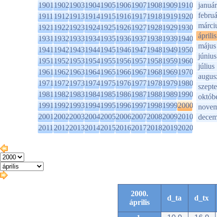
1901
1902
1903
1904
1905
1906
1907
1908
1909
1910
január
februá
1911
1912
1913
1914
1915
1916
1917
1918
1919
1920
márci
1921
1922
1923
1924
1925
1926
1927
1928
1929
1930
április
1931
1932
1933
1934
1935
1936
1937
1938
1939
1940
május
1941
1942
1943
1944
1945
1946
1947
1948
1949
1950
június
1951
1952
1953
1954
1955
1956
1957
1958
1959
1960
július
1961
1962
1963
1964
1965
1966
1967
1968
1969
1970
augus
1971
1972
1973
1974
1975
1976
1977
1978
1979
1980
szept
1981
1982
1983
1984
1985
1986
1987
1988
1989
1990
októb
1991
1992
1993
1994
1995
1996
1997
1998
1999
2000
novem
2001
2002
2003
2004
2005
2006
2007
2008
2009
2010
decem
2011
2012
2013
2014
2015
2016
2017
2018
2019
2020
2000.
d_ta
d_tx
április