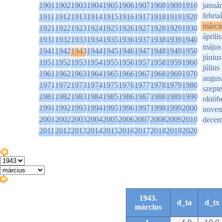
1901
1902
1903
1904
1905
1906
1907
1908
1909
1910
január
februá
1911
1912
1913
1914
1915
1916
1917
1918
1919
1920
márci
1921
1922
1923
1924
1925
1926
1927
1928
1929
1930
április
1931
1932
1933
1934
1935
1936
1937
1938
1939
1940
május
1941
1942
1943
1944
1945
1946
1947
1948
1949
1950
június
1951
1952
1953
1954
1955
1956
1957
1958
1959
1960
július
1961
1962
1963
1964
1965
1966
1967
1968
1969
1970
augus
1971
1972
1973
1974
1975
1976
1977
1978
1979
1980
szept
1981
1982
1983
1984
1985
1986
1987
1988
1989
1990
októb
1991
1992
1993
1994
1995
1996
1997
1998
1999
2000
novem
2001
2002
2003
2004
2005
2006
2007
2008
2009
2010
decem
2011
2012
2013
2014
2015
2016
2017
2018
2019
2020
1943.
d_ta
d_tx
március