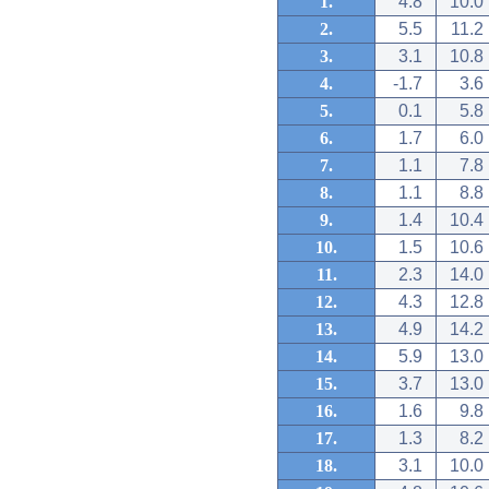
1.
4.8
10.0
2.
5.5
11.2
3.
3.1
10.8
4.
-1.7
3.6
5.
0.1
5.8
6.
1.7
6.0
7.
1.1
7.8
8.
1.1
8.8
9.
1.4
10.4
10.
1.5
10.6
11.
2.3
14.0
12.
4.3
12.8
13.
4.9
14.2
14.
5.9
13.0
15.
3.7
13.0
16.
1.6
9.8
17.
1.3
8.2
18.
3.1
10.0