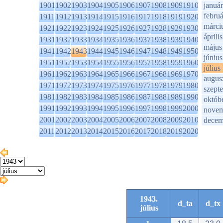
1901
1902
1903
1904
1905
1906
1907
1908
1909
1910
január
februá
1911
1912
1913
1914
1915
1916
1917
1918
1919
1920
márci
1921
1922
1923
1924
1925
1926
1927
1928
1929
1930
április
1931
1932
1933
1934
1935
1936
1937
1938
1939
1940
május
1941
1942
1943
1944
1945
1946
1947
1948
1949
1950
június
1951
1952
1953
1954
1955
1956
1957
1958
1959
1960
július
1961
1962
1963
1964
1965
1966
1967
1968
1969
1970
augus
1971
1972
1973
1974
1975
1976
1977
1978
1979
1980
szept
1981
1982
1983
1984
1985
1986
1987
1988
1989
1990
októb
1991
1992
1993
1994
1995
1996
1997
1998
1999
2000
novem
2001
2002
2003
2004
2005
2006
2007
2008
2009
2010
decem
2011
2012
2013
2014
2015
2016
2017
2018
2019
2020
1943.
d_ta
d_tx
július