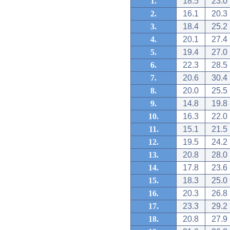
1.
18.5
23.0
2.
16.1
20.3
3.
18.4
25.2
4.
20.1
27.4
5.
19.4
27.0
6.
22.3
28.5
7.
20.6
30.4
8.
20.0
25.5
9.
14.8
19.8
10.
16.3
22.0
11.
15.1
21.5
12.
19.5
24.2
13.
20.8
28.0
14.
17.8
23.6
15.
18.3
25.0
16.
20.3
26.8
17.
23.3
29.2
18.
20.8
27.9