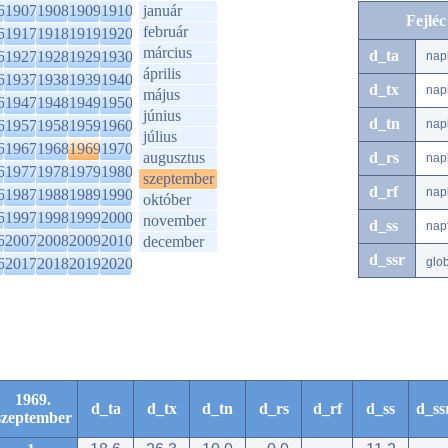
6
1907
1908
1909
1910
január
Fejlé
február
6
1917
1918
1919
1920
március
d_ta
6
1927
1928
1929
1930
nap
április
6
1937
1938
1939
1940
d_tx
nap
május
6
1947
1948
1949
1950
június
d_tn
6
1957
1958
1959
1960
nap
július
6
1967
1968
1969
1970
augusztus
d_rs
nap
6
1977
1978
1979
1980
szeptember
d_rf
nap
6
1987
1988
1989
1990
október
6
1997
1998
1999
2000
november
d_ss
nap
6
2007
2008
2009
2010
december
d_ssr
6
2017
2018
2019
2020
glo
1969.
d_ta
d_tx
d_tn
d_rs
d_rf
d_ss
d_ss
szeptember