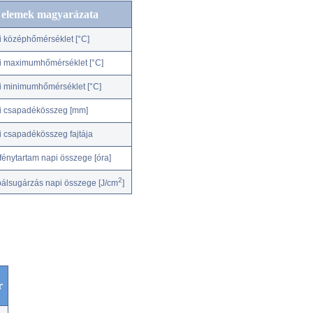
c elemek magyarázata
i középhőmérséklet [°C]
i maximumhőmérséklet [°C]
i minimumhőmérséklet [°C]
i csapadékösszeg [mm]
i csapadékösszeg fajtája
fénytartam napi összege [óra]
2
bálsugárzás napi összege [J/cm
]
r