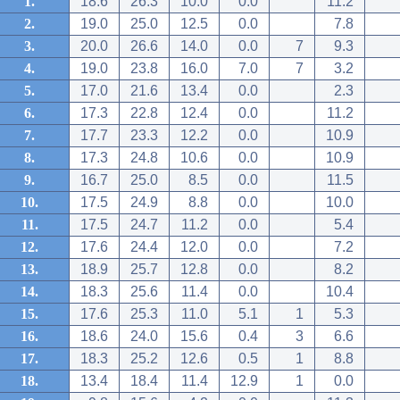
1.
18.6
26.3
10.0
0.0
11.2
2.
19.0
25.0
12.5
0.0
7.8
3.
20.0
26.6
14.0
0.0
7
9.3
4.
19.0
23.8
16.0
7.0
7
3.2
5.
17.0
21.6
13.4
0.0
2.3
6.
17.3
22.8
12.4
0.0
11.2
7.
17.7
23.3
12.2
0.0
10.9
8.
17.3
24.8
10.6
0.0
10.9
9.
16.7
25.0
8.5
0.0
11.5
10.
17.5
24.9
8.8
0.0
10.0
11.
17.5
24.7
11.2
0.0
5.4
12.
17.6
24.4
12.0
0.0
7.2
13.
18.9
25.7
12.8
0.0
8.2
14.
18.3
25.6
11.4
0.0
10.4
15.
17.6
25.3
11.0
5.1
1
5.3
16.
18.6
24.0
15.6
0.4
3
6.6
17.
18.3
25.2
12.6
0.5
1
8.8
18.
13.4
18.4
11.4
12.9
1
0.0