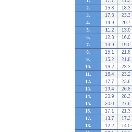
1.
17.7
21.3
2.
15.8
18.3
3.
17.3
23.3
4.
14.9
20.7
5.
11.2
13.0
6.
12.8
16.0
7.
13.9
19.0
8.
15.1
21.8
9.
15.2
21.8
10.
16.2
23.3
11.
16.4
23.2
12.
17.7
23.8
13.
19.4
26.8
14.
20.9
28.3
15.
20.0
27.6
16.
17.1
21.3
17.
13.7
17.3
18.
12.2
14.0