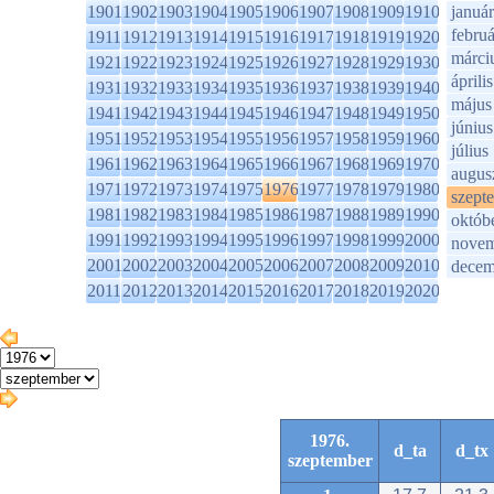
1901
1902
1903
1904
1905
1906
1907
1908
1909
1910
január
februá
1911
1912
1913
1914
1915
1916
1917
1918
1919
1920
márci
1921
1922
1923
1924
1925
1926
1927
1928
1929
1930
április
1931
1932
1933
1934
1935
1936
1937
1938
1939
1940
május
1941
1942
1943
1944
1945
1946
1947
1948
1949
1950
június
1951
1952
1953
1954
1955
1956
1957
1958
1959
1960
július
1961
1962
1963
1964
1965
1966
1967
1968
1969
1970
augus
1971
1972
1973
1974
1975
1976
1977
1978
1979
1980
szept
1981
1982
1983
1984
1985
1986
1987
1988
1989
1990
októb
1991
1992
1993
1994
1995
1996
1997
1998
1999
2000
novem
2001
2002
2003
2004
2005
2006
2007
2008
2009
2010
decem
2011
2012
2013
2014
2015
2016
2017
2018
2019
2020
1976.
d_ta
d_tx
szeptember