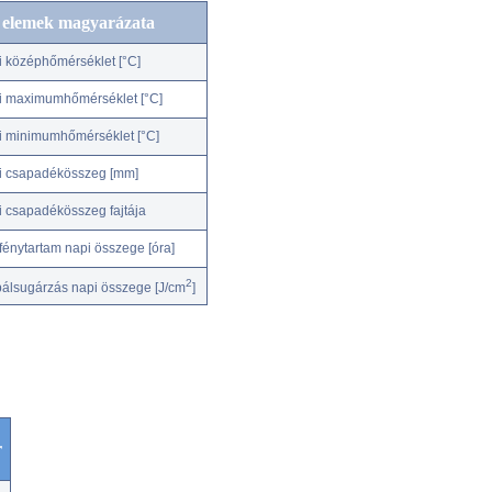
c elemek magyarázata
i középhőmérséklet [°C]
i maximumhőmérséklet [°C]
i minimumhőmérséklet [°C]
i csapadékösszeg [mm]
i csapadékösszeg fajtája
fénytartam napi összege [óra]
2
bálsugárzás napi összege [J/cm
]
r