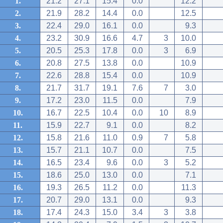
1.
21.2
27.1
15.4
0.0
12.2
2.
21.9
28.2
14.4
0.0
12.5
3.
22.4
29.0
16.1
0.0
9.3
4.
23.2
30.9
16.6
4.7
3
10.0
5.
20.5
25.3
17.8
0.0
3
6.9
6.
20.8
27.5
13.8
0.0
10.9
7.
22.6
28.8
15.4
0.0
10.9
8.
21.7
31.7
19.1
7.6
7
3.0
9.
17.2
23.0
11.5
0.0
7.9
10.
16.7
22.5
10.4
0.0
10
8.9
11.
15.9
22.7
9.1
0.0
8.2
12.
15.8
21.6
11.0
0.9
7
5.8
13.
15.7
21.1
10.7
0.0
7.5
14.
16.5
23.4
9.6
0.0
3
5.2
15.
18.6
25.0
13.0
0.0
7.1
16.
19.3
26.5
11.2
0.0
11.3
17.
20.7
29.0
13.1
0.0
9.3
18.
17.4
24.3
15.0
3.4
3
3.8