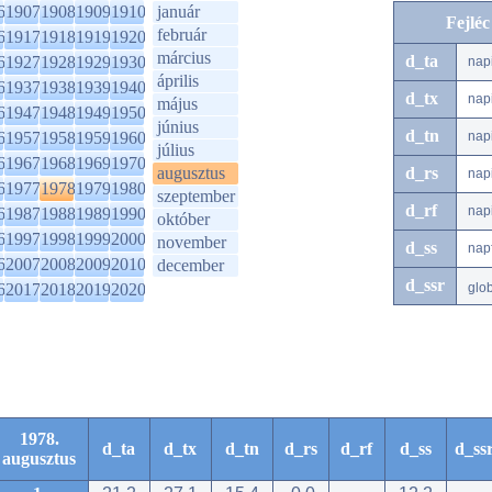
6
1907
1908
1909
1910
január
Fejlé
február
6
1917
1918
1919
1920
március
d_ta
6
1927
1928
1929
1930
nap
április
6
1937
1938
1939
1940
d_tx
nap
május
6
1947
1948
1949
1950
június
d_tn
6
1957
1958
1959
1960
nap
július
6
1967
1968
1969
1970
augusztus
d_rs
nap
6
1977
1978
1979
1980
szeptember
d_rf
nap
6
1987
1988
1989
1990
október
6
1997
1998
1999
2000
november
d_ss
nap
6
2007
2008
2009
2010
december
d_ssr
6
2017
2018
2019
2020
glo
1978.
d_ta
d_tx
d_tn
d_rs
d_rf
d_ss
d_ss
augusztus