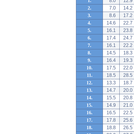
1.
8.0
12.9
2.
7.0
14.2
3.
8.6
17.2
4.
14.6
22.7
5.
16.1
23.8
6.
17.4
24.7
7.
16.1
22.2
8.
14.5
18.3
9.
16.4
19.3
10.
17.5
22.0
11.
18.5
28.5
12.
13.3
18.7
13.
14.7
20.0
14.
15.5
20.8
15.
14.9
21.0
16.
16.5
22.5
17.
17.8
25.6
18.
18.8
26.5