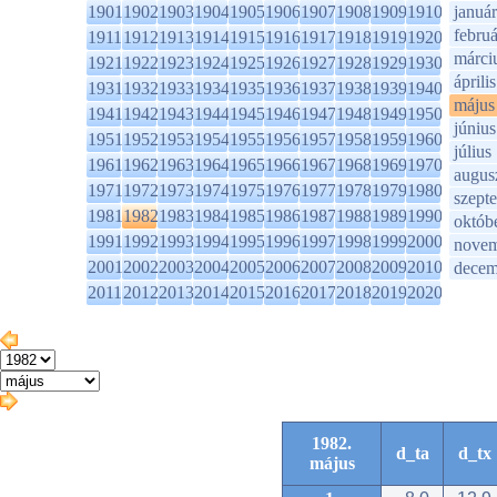
1901
1902
1903
1904
1905
1906
1907
1908
1909
1910
január
februá
1911
1912
1913
1914
1915
1916
1917
1918
1919
1920
márci
1921
1922
1923
1924
1925
1926
1927
1928
1929
1930
április
1931
1932
1933
1934
1935
1936
1937
1938
1939
1940
május
1941
1942
1943
1944
1945
1946
1947
1948
1949
1950
június
1951
1952
1953
1954
1955
1956
1957
1958
1959
1960
július
1961
1962
1963
1964
1965
1966
1967
1968
1969
1970
augus
1971
1972
1973
1974
1975
1976
1977
1978
1979
1980
szept
1981
1982
1983
1984
1985
1986
1987
1988
1989
1990
októb
1991
1992
1993
1994
1995
1996
1997
1998
1999
2000
novem
2001
2002
2003
2004
2005
2006
2007
2008
2009
2010
decem
2011
2012
2013
2014
2015
2016
2017
2018
2019
2020
1982.
d_ta
d_tx
május