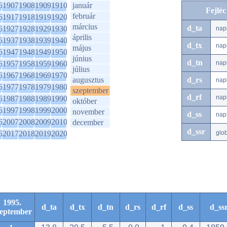
6
1907
1908
1909
1910
január
Fejlé
február
6
1917
1918
1919
1920
március
d_ta
6
1927
1928
1929
1930
nap
április
6
1937
1938
1939
1940
d_tx
nap
május
6
1947
1948
1949
1950
június
d_tn
6
1957
1958
1959
1960
nap
július
6
1967
1968
1969
1970
augusztus
d_rs
nap
6
1977
1978
1979
1980
szeptember
d_rf
nap
6
1987
1988
1989
1990
október
6
1997
1998
1999
2000
november
d_ss
nap
6
2007
2008
2009
2010
december
d_ssr
6
2017
2018
2019
2020
glo
1995.
d_ta
d_tx
d_tn
d_rs
d_rf
d_ss
d_ss
zeptember