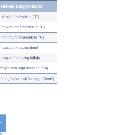
c elemek magyarázata
i középhőmérséklet [°C]
i maximumhőmérséklet [°C]
i minimumhőmérséklet [°C]
i csapadékösszeg [mm]
i csapadékösszeg fajtája
fénytartam napi összege [óra]
2
bálsugárzás napi összege [J/cm
]
r