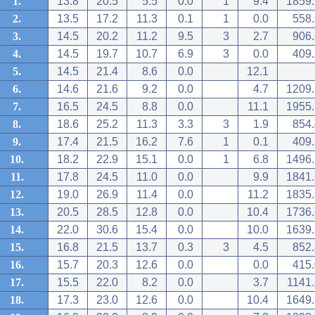
1.
13.8
20.5
5.5
0.0
1
9.4
1859.
2.
13.5
17.2
11.3
0.1
1
0.0
558.
3.
14.5
20.2
11.2
9.5
3
2.7
906.
4.
14.5
19.7
10.7
6.9
3
0.0
409.
5.
14.5
21.4
8.6
0.0
12.1
6.
14.6
21.6
9.2
0.0
4.7
1209.
7.
16.5
24.5
8.8
0.0
11.1
1955.
8.
18.6
25.2
11.3
3.3
3
1.9
854.
9.
17.4
21.5
16.2
7.6
1
0.1
409.
10.
18.2
22.9
15.1
0.0
1
6.8
1496.
11.
17.8
24.5
11.0
0.0
9.9
1841.
12.
19.0
26.9
11.4
0.0
11.2
1835.
13.
20.5
28.5
12.8
0.0
10.4
1736.
14.
22.0
30.6
15.4
0.0
10.0
1639.
15.
16.8
21.5
13.7
0.3
3
4.5
852.
16.
15.7
20.3
12.6
0.0
0.0
415.
17.
15.5
22.0
8.2
0.0
3.7
1141.
18.
17.3
23.0
12.6
0.0
10.4
1649.