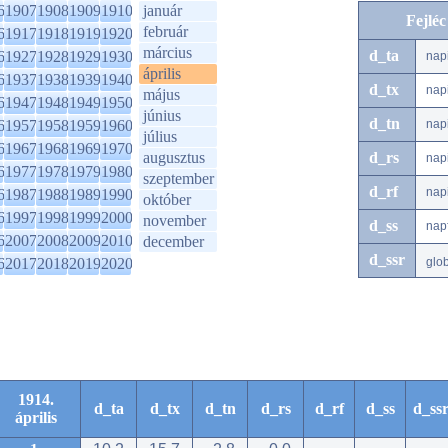
6
1907
1908
1909
1910
január
Fejlé
február
6
1917
1918
1919
1920
március
d_ta
6
1927
1928
1929
1930
nap
április
6
1937
1938
1939
1940
d_tx
nap
május
6
1947
1948
1949
1950
június
d_tn
6
1957
1958
1959
1960
nap
július
6
1967
1968
1969
1970
augusztus
d_rs
nap
6
1977
1978
1979
1980
szeptember
d_rf
nap
6
1987
1988
1989
1990
október
6
1997
1998
1999
2000
november
d_ss
nap
6
2007
2008
2009
2010
december
d_ssr
6
2017
2018
2019
2020
glo
1914.
d_ta
d_tx
d_tn
d_rs
d_rf
d_ss
d_ss
április