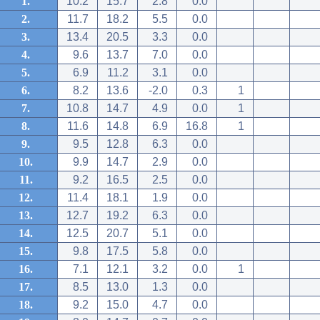
1.
10.2
15.7
2.8
0.0
2.
11.7
18.2
5.5
0.0
3.
13.4
20.5
3.3
0.0
4.
9.6
13.7
7.0
0.0
5.
6.9
11.2
3.1
0.0
6.
8.2
13.6
-2.0
0.3
1
7.
10.8
14.7
4.9
0.0
1
8.
11.6
14.8
6.9
16.8
1
9.
9.5
12.8
6.3
0.0
10.
9.9
14.7
2.9
0.0
11.
9.2
16.5
2.5
0.0
12.
11.4
18.1
1.9
0.0
13.
12.7
19.2
6.3
0.0
14.
12.5
20.7
5.1
0.0
15.
9.8
17.5
5.8
0.0
16.
7.1
12.1
3.2
0.0
1
17.
8.5
13.0
1.3
0.0
18.
9.2
15.0
4.7
0.0