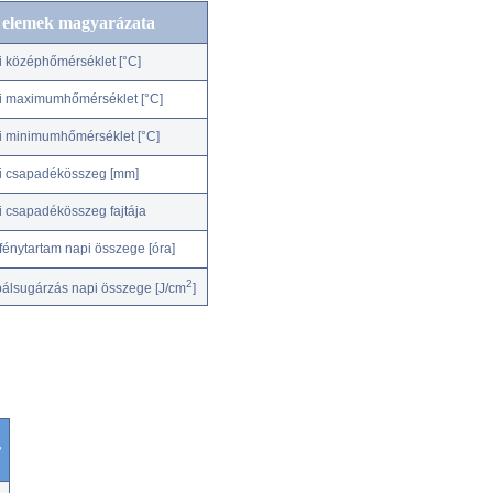
c elemek magyarázata
i középhőmérséklet [°C]
i maximumhőmérséklet [°C]
i minimumhőmérséklet [°C]
i csapadékösszeg [mm]
i csapadékösszeg fajtája
fénytartam napi összege [óra]
2
bálsugárzás napi összege [J/cm
]
r