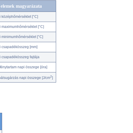
c elemek magyarázata
i középhőmérséklet [°C]
i maximumhőmérséklet [°C]
i minimumhőmérséklet [°C]
i csapadékösszeg [mm]
i csapadékösszeg fajtája
fénytartam napi összege [óra]
2
bálsugárzás napi összege [J/cm
]