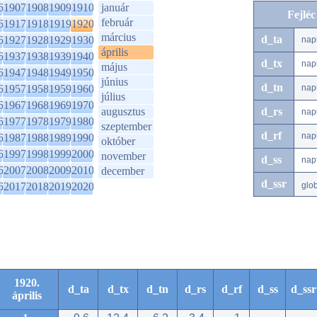
6
1907
1908
1909
1910
január
Fejlé
február
6
1917
1918
1919
1920
március
d_ta
6
1927
1928
1929
1930
nap
április
6
1937
1938
1939
1940
d_tx
nap
május
6
1947
1948
1949
1950
június
d_tn
6
1957
1958
1959
1960
nap
július
6
1967
1968
1969
1970
augusztus
d_rs
nap
6
1977
1978
1979
1980
szeptember
d_rf
nap
6
1987
1988
1989
1990
október
6
1997
1998
1999
2000
november
d_ss
nap
6
2007
2008
2009
2010
december
d_ssr
6
2017
2018
2019
2020
glo
1920.
d_ta
d_tx
d_tn
d_rs
d_rf
d_ss
d_ssr
április