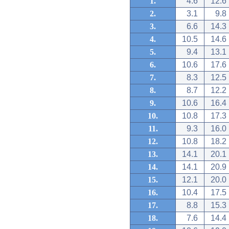
1.
4.6
12.6
2.
3.1
9.8
3.
6.6
14.3
4.
10.5
14.6
5.
9.4
13.1
6.
10.6
17.6
7.
8.3
12.5
8.
8.7
12.2
9.
10.6
16.4
10.
10.8
17.3
11.
9.3
16.0
12.
10.8
18.2
13.
14.1
20.1
14.
14.1
20.9
15.
12.1
20.0
16.
10.4
17.5
17.
8.8
15.3
18.
7.6
14.4