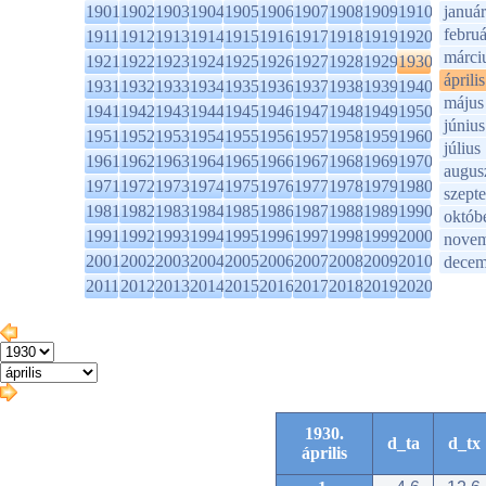
1901
1902
1903
1904
1905
1906
1907
1908
1909
1910
január
februá
1911
1912
1913
1914
1915
1916
1917
1918
1919
1920
márci
1921
1922
1923
1924
1925
1926
1927
1928
1929
1930
április
1931
1932
1933
1934
1935
1936
1937
1938
1939
1940
május
1941
1942
1943
1944
1945
1946
1947
1948
1949
1950
június
1951
1952
1953
1954
1955
1956
1957
1958
1959
1960
július
1961
1962
1963
1964
1965
1966
1967
1968
1969
1970
augus
1971
1972
1973
1974
1975
1976
1977
1978
1979
1980
szept
1981
1982
1983
1984
1985
1986
1987
1988
1989
1990
októb
1991
1992
1993
1994
1995
1996
1997
1998
1999
2000
novem
2001
2002
2003
2004
2005
2006
2007
2008
2009
2010
decem
2011
2012
2013
2014
2015
2016
2017
2018
2019
2020
1930.
d_ta
d_tx
április