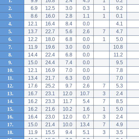
1.
9.9
16.8
2.4
4.5
1
0.2
2.
6.9
12.5
3.0
0.3
1
9.2
3.
8.6
16.0
2.8
1.1
1
0.1
4.
12.1
16.4
8.4
0.0
4.1
5.
13.7
22.7
5.6
2.6
7
4.7
6.
12.2
18.0
6.8
0.0
1
5.0
7.
11.9
19.6
3.0
0.0
10.8
8.
14.4
22.4
6.8
0.0
11.2
9.
15.0
24.4
7.4
0.0
9.5
10.
12.1
16.9
7.0
0.0
7.8
11.
13.4
21.7
6.3
0.0
7.0
12.
17.6
25.2
9.7
2.6
7
5.3
13.
16.7
23.1
12.0
10.7
3
2.4
14.
16.2
23.3
11.7
5.4
7
8.5
15.
16.2
21.6
10.2
1.6
1
5.0
16.
16.4
23.0
12.0
0.7
3
2.4
17.
15.0
21.4
10.0
13.4
7
4.9
18.
11.9
15.5
9.4
5.1
3
3.5