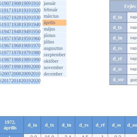
6
1907
1908
1909
1910
január
Fejlé
február
6
1917
1918
1919
1920
március
d_ta
6
1927
1928
1929
1930
nap
április
6
1937
1938
1939
1940
d_tx
nap
május
6
1947
1948
1949
1950
június
d_tn
6
1957
1958
1959
1960
nap
július
6
1967
1968
1969
1970
augusztus
d_rs
nap
6
1977
1978
1979
1980
szeptember
d_rf
nap
6
1987
1988
1989
1990
október
6
1997
1998
1999
2000
november
d_ss
nap
6
2007
2008
2009
2010
december
d_ssr
6
2017
2018
2019
2020
glo
1972.
d_ta
d_tx
d_tn
d_rs
d_rf
d_ss
d_ss
április