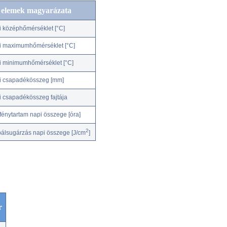
c elemek magyarázata
i középhőmérséklet [°C]
i maximumhőmérséklet [°C]
i minimumhőmérséklet [°C]
i csapadékösszeg [mm]
i csapadékösszeg fajtája
fénytartam napi összege [óra]
2
bálsugárzás napi összege [J/cm
]
r