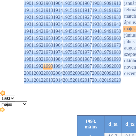
1901
1902
1903
1904
1905
1906
1907
1908
1909
1910
január
februá
1911
1912
1913
1914
1915
1916
1917
1918
1919
1920
márci
1921
1922
1923
1924
1925
1926
1927
1928
1929
1930
április
1931
1932
1933
1934
1935
1936
1937
1938
1939
1940
május
1941
1942
1943
1944
1945
1946
1947
1948
1949
1950
június
1951
1952
1953
1954
1955
1956
1957
1958
1959
1960
július
1961
1962
1963
1964
1965
1966
1967
1968
1969
1970
augus
1971
1972
1973
1974
1975
1976
1977
1978
1979
1980
szept
1981
1982
1983
1984
1985
1986
1987
1988
1989
1990
októb
1991
1992
1993
1994
1995
1996
1997
1998
1999
2000
novem
2001
2002
2003
2004
2005
2006
2007
2008
2009
2010
decem
2011
2012
2013
2014
2015
2016
2017
2018
2019
2020
1993.
d_ta
d_tx
május