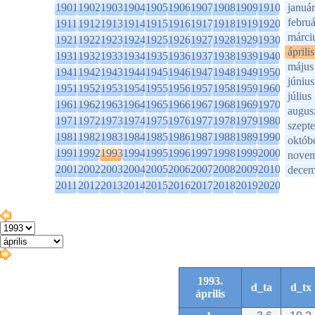
1901
1902
1903
1904
1905
1906
1907
1908
1909
1910
január
februá
1911
1912
1913
1914
1915
1916
1917
1918
1919
1920
márci
1921
1922
1923
1924
1925
1926
1927
1928
1929
1930
április
1931
1932
1933
1934
1935
1936
1937
1938
1939
1940
május
1941
1942
1943
1944
1945
1946
1947
1948
1949
1950
június
1951
1952
1953
1954
1955
1956
1957
1958
1959
1960
július
1961
1962
1963
1964
1965
1966
1967
1968
1969
1970
augus
1971
1972
1973
1974
1975
1976
1977
1978
1979
1980
szept
1981
1982
1983
1984
1985
1986
1987
1988
1989
1990
októb
1991
1992
1993
1994
1995
1996
1997
1998
1999
2000
novem
2001
2002
2003
2004
2005
2006
2007
2008
2009
2010
decem
2011
2012
2013
2014
2015
2016
2017
2018
2019
2020
1993.
d_ta
d_tx
április