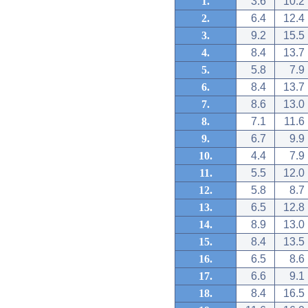
1.
3.6
10.2
2.
6.4
12.4
3.
9.2
15.5
4.
8.4
13.7
5.
5.8
7.9
6.
8.4
13.7
7.
8.6
13.0
8.
7.1
11.6
9.
6.7
9.9
10.
4.4
7.9
11.
5.5
12.0
12.
5.8
8.7
13.
6.5
12.8
14.
8.9
13.0
15.
8.4
13.5
16.
6.5
8.6
17.
6.6
9.1
18.
8.4
16.5