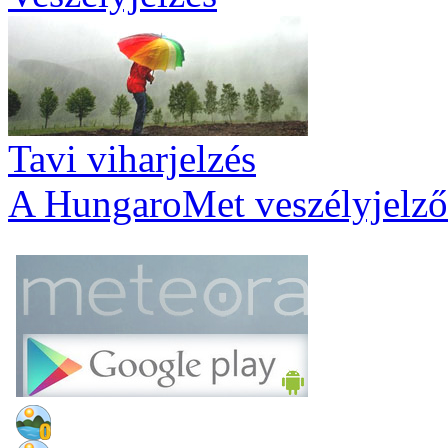
Tavi viharjelzés
A HungaroMet veszélyjelző