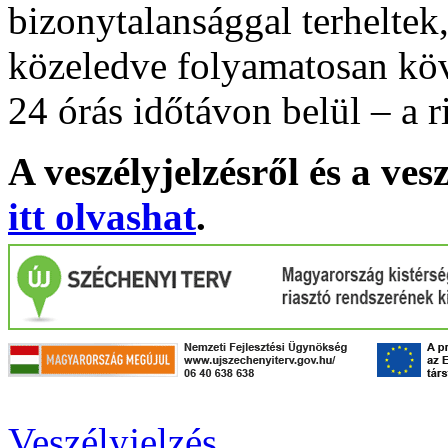
bizonytalansággal terheltek
közeledve folyamatosan köv
24 órás időtávon belül – a r
A veszélyjelzésről és a ves
itt olvashat
.
Veszélyjelzés