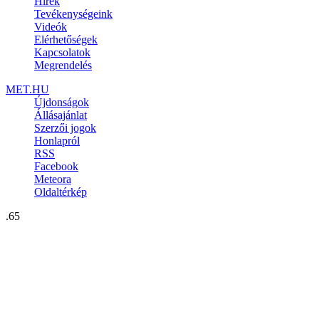
Hírek
Tevékenységeink
Videók
Elérhetőségek
Kapcsolatok
Megrendelés
MET.HU
Újdonságok
Állásajánlat
Szerzői jogok
Honlapról
RSS
Facebook
Meteora
Oldaltérkép
.65