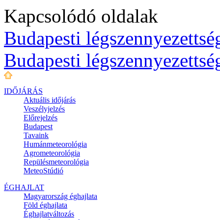
Kapcsolódó oldalak
Budapesti légszennyezettség
Budapesti légszennyezettsé
IDŐJÁRÁS
Aktuális
időjárás
Veszélyjelzés
Előrejelzés
Budapest
Tavaink
Humánmeteorológia
Agrometeorológia
Repülésmeteorológia
MeteoStúdió
ÉGHAJLAT
Magyarország éghajlata
Föld éghajlata
Éghajlatváltozás