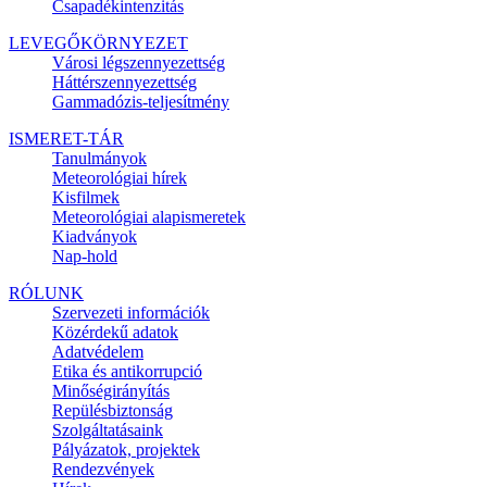
Csapadékintenzitás
LEVEGŐKÖRNYEZET
Városi légszennyezettség
Háttérszennyezettség
Gammadózis-teljesítmény
ISMERET-TÁR
Tanulmányok
Meteorológiai hírek
Kisfilmek
Meteorológiai alapismeretek
Kiadványok
Nap-hold
RÓLUNK
Szervezeti információk
Közérdekű adatok
Adatvédelem
Etika és antikorrupció
Minőségirányítás
Repülésbiztonság
Szolgáltatásaink
Pályázatok, projektek
Rendezvények