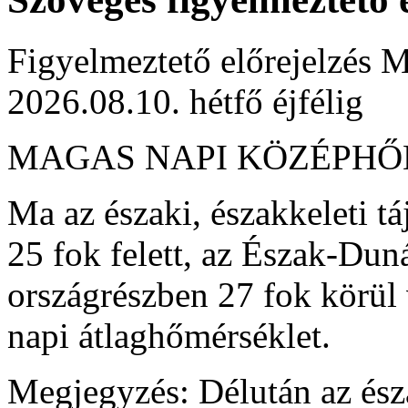
Figyelmeztető előrejelzés M
2026.08.10. hétfő éjfélig
MAGAS NAPI KÖZÉPH
Ma az északi, északkeleti tá
25 fok felett, az Észak-Dun
országrészben 27 fok körül v
napi átlaghőmérséklet.
Megjegyzés: Délután az ész