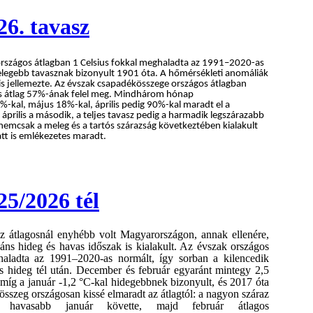
26. tavasz
rszágos átlagban 1 Celsius fokkal meghaladta az 1991–2020-as
gmelegebb tavasznak bizonyult 1901 óta. A hőmérsékleti anomáliák
 is jellemezte. Az évszak csapadékösszege országos átlagban
s átlag 57%-ának felel meg. Mindhárom hónap
-kal, május 18%-kal, április pedig 90%-kal maradt el a
április a második, a teljes tavasz pedig a harmadik legszárazabb
 nemcsak a meleg és a tartós szárazság következtében kialakult
att is emlékezetes maradt.
25/2026 tél
z átlagosnál enyhébb volt Magyarországon, annak ellenére,
ns hideg és havas időszak is kialakult. Az évszak országos
aladta az 1991–2020-as normált, így sorban a kilencedik
s hideg tél után. December és február egyaránt mintegy 2,5
míg a január -1,2 °C‑kal hidegebbnek bizonyult, és 2017 óta
összeg országosan kissé elmaradt az átlagtól: a nagyon száraz
 havasabb január követte, majd február átlagos