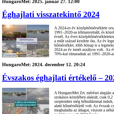
HungaroMet: 2025. január 27. 12:00
Éghajlati visszatekintő 2024
A 2024-es év középhőmérséklete orsz
1991–2020-as klímanormált, és közel
évnél. Az éves középhőmérsékletekre 
a múlt század kezdete óta. Az év le
hőmérséklet, több hónap is a legmel
2024-as év ismét aszályos volt. Az é
70%-kal elmaradtak az 1991–2020-as 
HungaroMet: 2024. december 12. 20:24
Évszakos éghajlati értékelő – 20
A HungaroMet Zrt. mérései alapján a
szokásos közelében alakult, csak 0,2
szeptember még hőhullámmal indult, 
alatti hőmérsékletű volt. Az évszak 
meghaladta az átlagot, viszont a néh