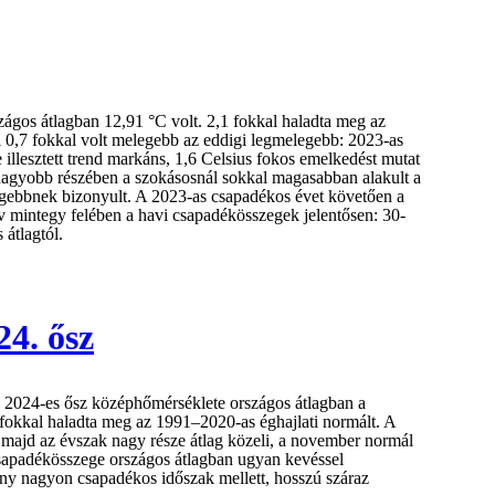
ágos átlagban 12,91 °C volt. 2,1 fokkal haladta meg az
 0,7 fokkal volt melegebb az eddigi legmelegebb: 2023-as
illesztett trend markáns, 1,6 Celsius fokos emelkedést mutat
gnagyobb részében a szokásosnál sokkal magasabban alakult a
egebbnek bizonyult. A 2023-as csapadékos évet követően a
v mintegy felében a havi csapadékösszegek jelentősen: 30-
átlagtól.
24. ősz
 2024-es ősz középhőmérséklete országos átlagban a
 fokkal haladta meg az 1991–2020-as éghajlati normált. A
majd az évszak nagy része átlag közeli, a november normál
csapadékösszege országos átlagban ugyan kevéssel
ány nagyon csapadékos időszak mellett, hosszú száraz