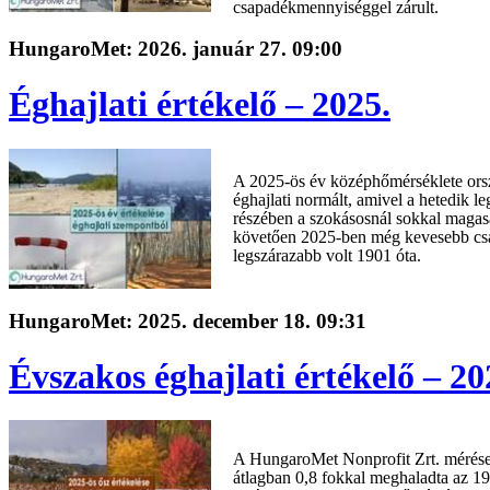
csapadékmennyiséggel zárult.
HungaroMet: 2026. január 27. 09:00
Éghajlati értékelő – 2025.
A 2025-ös év középhőmérséklete ors
éghajlati normált, amivel a hetedik 
részében a szokásosnál sokkal magas
követően 2025-ben még kevesebb csap
legszárazabb volt 1901 óta.
HungaroMet: 2025. december 18. 09:31
Évszakos éghajlati értékelő – 20
A HungaroMet Nonprofit Zrt. mérése
átlagban 0,8 fokkal meghaladta az 1