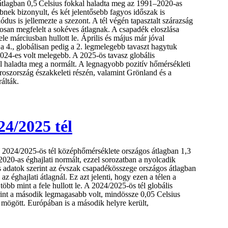
tlagban 0,5 Celsius fokkal haladta meg az 1991–2020-as
bnek bizonyult, és két jelentősebb fagyos időszak is
ódus is jellemezte a szezont. A tél végén tapasztalt szárazság
osan megfelelt a sokéves átlagnak. A csapadék eloszlása
le márciusban hullott le. Április és május már jóval
a 4., globálisan pedig a 2. legmelegebb tavaszt hagytuk
24-es volt melegebb. A 2025-ös tavasz globális
l haladta meg a normált. A legnagyobb pozitív hőmérsékleti
oszország északkeleti részén, valamint Grönland és a
álták.
24/2025 tél
 2024/2025-ös tél középhőmérséklete országos átlagban 1,3
020-as éghajlati normált, ezzel sorozatban a nyolcadik
s adatok szerint az évszak csapadékösszege országos átlagban
 éghajlati átlagnál. Ez azt jelenti, hogy ezen a télen a
bb mint a fele hullott le. A 2024/2025-ös tél globális
rint a második legmagasabb volt, mindössze 0,05 Celsius
 mögött. Európában is a második helyre került,
.