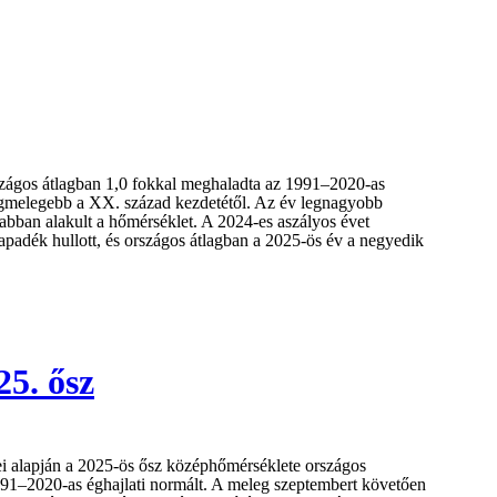
zágos átlagban 1,0 fokkal meghaladta az 1991–2020-as
legmelegebb a XX. század kezdetétől. Az év legnagyobb
abban alakult a hőmérséklet. A 2024-es aszályos évet
adék hullott, és országos átlagban a 2025-ös év a negyedik
25. ősz
i alapján a 2025-ös ősz középhőmérséklete országos
991–2020-as éghajlati normált. A meleg szeptembert követően