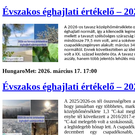
Évszakos éghajlati értékelő – 20
A 2026-os tavasz középhőmérséklete o
éghajlati normált, így a kilencedik le
mellett a tavaszt szélsőséges szárazság
mindössze 79,5 mm volt, ami a sokéve
csapadékszegényen alakult: március 34%
normáltól. Ennek következtében az idei 
volt a XX. század kezdete óta. A tavasz
aszály, hanem több jelentős lehűlés mi
HungaroMet: 2026. március 17. 17:00
Évszakos éghajlati értékelő – 20
A 2025/2026‑os tél összességében a
hogy januárban egy többhetes, marká
középhőmérséklete 1,3 °C‑kal megh
enyhe tél következett a 2016/2017-e
°C‑kal melegebb volt a szokásosnál, 
a leghidegebb hónap lett. A csapadék
decembert egy csapadékosabb,