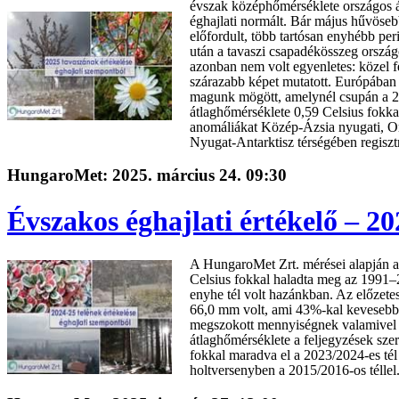
évszak középhőmérséklete országos á
éghajlati normált. Bár május hűvöseb
előfordult, több tartósan enyhébb peri
után a tavaszi csapadékösszeg ország
azonban nem volt egyenletes: közel fe
szárazabb képet mutatott. Európában 
magunk mögött, amelynél csupán a 20
átlaghőmérséklete 0,59 Celsius fokka
anomáliákat Közép-Ázsia nyugati, Or
Nyugat-Antarktisz térségében regisztr
HungaroMet: 2025. március 24. 09:30
Évszakos éghajlati értékelő – 20
A HungaroMet Zrt. mérései alapján a
Celsius fokkal haladta meg az 1991–2
enyhe tél volt hazánkban. Az előzete
66,0 mm volt, ami 43%-kal kevesebb az
megszokott mennyiségnek valamivel tö
átlaghőmérséklete a feljegyzések sze
fokkal maradva el a 2023/2024-es tél
holtversenyben a 2015/2016-os téllel