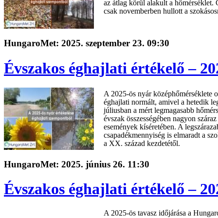
az átlag körül alakult a hőmérséklet.
csak novemberben hullott a szokásos
HungaroMet: 2025. szeptember 23. 09:30
Évszakos éghajlati értékelő – 20
A 2025-ös nyár középhőmérséklete o
éghajlati normált, amivel a hetedik 
júliusban a mért legmagasabb hőmérsé
évszak összességében nagyon száraz v
események kíséretében. A legszárazab
csapadékmennyiség is elmaradt a szo
a XX. század kezdetétől.
HungaroMet: 2025. június 26. 11:30
Évszakos éghajlati értékelő – 20
A 2025-ös tavasz időjárása a Hungaro