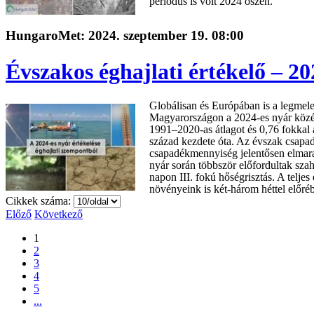
periódus is volt 2024 őszén.
HungaroMet: 2024. szeptember 19. 08:00
Évszakos éghajlati értékelő – 20
Globálisan és Európában is a legmele
Magyarországon a 2024-es nyár közép
1991–2020-as átlagot és 0,76 fokkal 
század kezdete óta. Az évszak csapadé
csapadékmennyiség jelentősen elmara
nyár során többször előfordultak sza
napon III. fokú hőségrisztás. A teljes
növényeink is két-három héttel előréb
Cikkek száma:
Előző
Következő
1
2
3
4
5
...