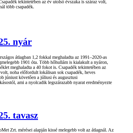
 Csapadék tekintetében az év utolsó évszaka is száraz volt,
nál több csapadék.
25. nyár
rszágos átlagban 1,2 fokkal meghaladta az 1991–2020-as
legmelegebb 1901 óta. Több hőhullám is kialakult a nyáron,
klet meghaladta a 40 fokot is. Csapadék tekintetében az
olt, noha előfordult lokálisan sok csapadék, heves
b júniust követően a júliusi és augusztusi
kásostól, ami a nyolcadik legszárazabb nyarat eredményezte
25. tavasz
Met Zrt. mérései alapján kissé melegebb volt az átlagnál. Az