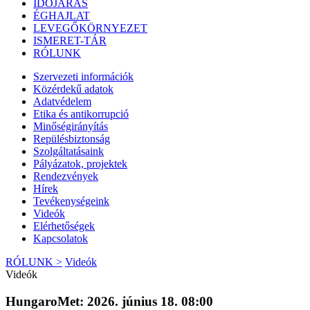
IDŐJÁRÁS
ÉGHAJLAT
LEVEGŐKÖRNYEZET
ISMERET-TÁR
RÓLUNK
Szervezeti információk
Közérdekű adatok
Adatvédelem
Etika és antikorrupció
Minőségirányítás
Repülésbiztonság
Szolgáltatásaink
Pályázatok, projektek
Rendezvények
Hírek
Tevékenységeink
Videók
Elérhetőségek
Kapcsolatok
RÓLUNK >
Videók
Videók
HungaroMet: 2026. június 18. 08:00