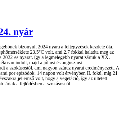
24. nyár
gebbnek bizonyult 2024 nyara a feljegyzések kezdete óta.
hőmérséklete 23,5°C volt, ami 2,7 fokkal haladta meg az
a 2022-es nyarat, így a legmelegebb nyarat zártuk a XX.
kosan indult, majd a júliusi és augusztusi
dt a szokásostól, ami nagyon száraz nyarat eredményezett. A
harai por epizódok. 14 napon volt érvényben II. fokú, míg 21
 évszakra jellemző volt, hogy a vegetáció, így az ültetett
b jártak a fejlődésben a szokásosnál.