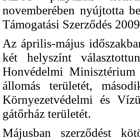
novemberében nyújtotta be 
Támogatási Szerződés 2009. 
Az április-május időszakba
két helyszínt választott
Honvédelmi Minisztérium 
állomás területét, másod
Környezetvédelmi és Vízüg
gátőrház területét.
Májusban szerződést kötö