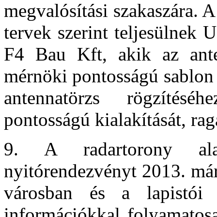
megvalósítási szakaszára. A
tervek szerint teljesülnek U
F4 Bau Kft, akik az ante
mérnöki pontosságú sablon l
antennatörzs rögzítés
pontosságú kialakítását, rag
9. A radartorony alap
nyitórendezvényt 2013. már
városban és a lapistói é
információkkal folyamatosa