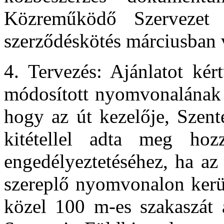
Közreműködő Szervezet r
szerződéskötés márciusban 
4. Tervezés: Ajánlatot kér
módosított nyomvonalának t
hogy az út kezelője, Szen
kitétellel adta meg hozz
engedélyeztetéséhez, ha az 
szereplő nyomvonalon kerü
közel 100 m-es szakaszát