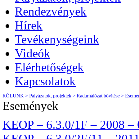
Rendezvények
Hírek
Tevékenységeink
Videók
Elérhetőségek
Kapcsolatok
RÓLUNK >
Pályázatok, projektek >
Radarhálózat bővítése >
Esemé
Események
KEOP – 6.3.0/1F – 2008 – 
KEOP – 6.3.0/2F/11 – 2011 