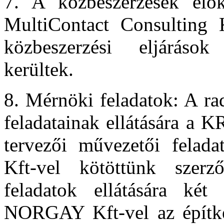
7. A közbeszerzések előké
MultiContact Consulting K
közbeszerzési eljárások
kerültek.
8. Mérnöki feladatok: A ra
feladatainak ellátására a K
tervezői művezetői felad
Kft-vel kötöttünk szerző
feladatok ellátására két
NORGAY Kft-vel az építkez