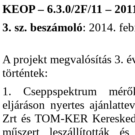
KEOP – 6.3.0/2F/11 – 201
3. sz. beszámoló
: 2014. feb
A projekt megvalósítás 3. 
történtek:
1. Cseppspektrum mérők
eljáráson nyertes ajánlat
Zrt és TOM-KER Kereskedel
műszert leszállították é