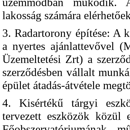
üzemmódban működik. A
lakosság számára elérhetőek
3. Radartorony építése: A kö
a nyertes ajánlattevővel
Üzemeltetési Zrt) a szerző
szerződésben vállalt munkák
épület átadás-átvétele megtö
4. Kisértékű tárgyi eszk
tervezett eszközök közül
Főobszervatóriumának műs