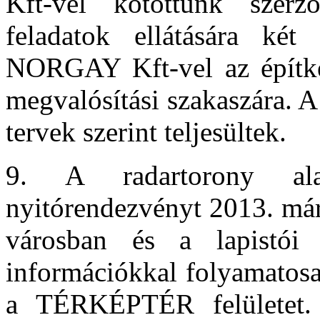
Kft-vel kötöttünk szerző
feladatok ellátására két
NORGAY Kft-vel az építkez
megvalósítási szakaszára. A
tervek szerint teljesültek.
9. A radartorony alap
nyitórendezvényt 2013. már
városban és a lapistói é
információkkal folyamatosan
a TÉRKÉPTÉR felületet.