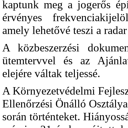
kaptunk meg a jogerős épí
érvényes frekvenciakijelö
amely lehetővé teszi a radar 
A közbeszerzési dokument
ütemtervvel és az Ajánla
elejére váltak teljessé.
A Környezetvédelmi Fejlesz
Ellenőrzési Önálló Osztálya 
során történteket. Hiányossá