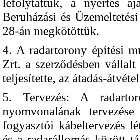
lefolytattuk, a nyertes 
Beruházási és Üzemeltetési
28-án megkötöttük.
4. A radartorony építés
Zrt. a szerződésben vállal
teljesítette, az átadás-átvéte
5. Tervezés: A radarto
nyomvonalának tervezése 
fogyasztói kábeltervezés lé
és a radarállomás között t