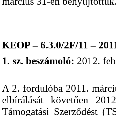
március 31-én benyújtottuk
KEOP – 6.3.0/2F/11 – 201
1. sz. beszámoló:
2012. feb
A 2. fordulóba 2011. márci
elbírálását követően 201
Támogatási Szerződést (TS