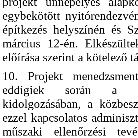
projekt ünnepélyes alapkől
egybekötött nyitórendezvén
építkezés helyszínén és S
március 12-én. Elkészült
előírása szerint a kötelező t
10. Projekt menedzsmen
eddigiek során a köz
kidolgozásában, a közbesz
ezzel kapcsolatos adminiszt
műszaki ellenőrzési tev