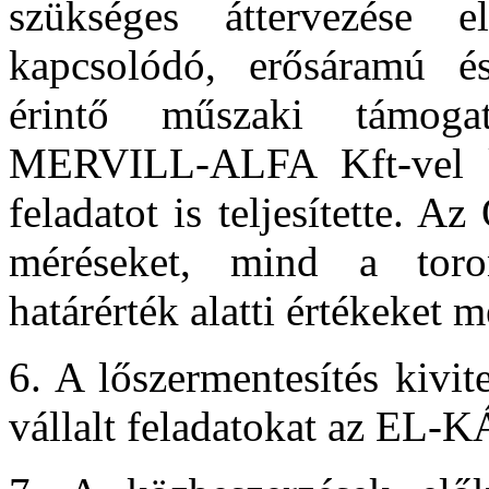
szükséges áttervezése e
kapcsolódó, erősáramú és
érintő műszaki támoga
MERVILL-ALFA Kft-vel kö
feladatot is teljesítette. 
méréseket, mind a tor
határérték alatti értékeket m
6. A lőszermentesítés kivi
vállalt feladatokat az EL-KÁ 