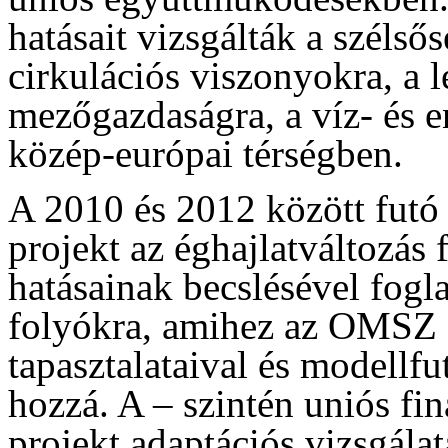
hatásait vizsgálták a szélső
cirkulációs viszonyokra, a 
mezőgazdaságra, a víz- és e
közép-európai térségben.
A 2010 és 2012 között fut
projekt az éghajlatváltozás
hatásainak becslésével fogl
folyókra, amihez az OMSZ 
tapasztalataival és modellfut
hozzá. A – szintén uniós fi
projekt adaptációs vizsgál