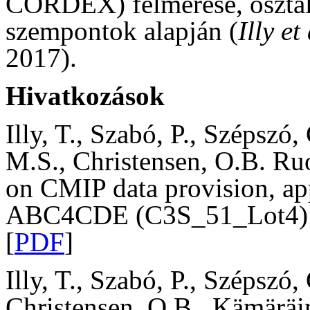
CORDEX) felmérése, osztál
szempontok alapján (
Illy et 
2017).
Hivatkozások
Illy, T., Szabó, P., Szépszó,
M.S., Christensen, O.B. Ru
on CMIP data provision, ap
ABC4CDE (C3S_51_Lot4) pr
[
PDF
]
Illy, T., Szabó, P., Szépszó,
Christensen, O.B., Kämäräi