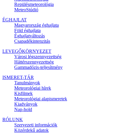
Repülésmeteorológia
MeteoStúdió
ÉGHAJLAT
Magyarország éghajlata
Föld éghajlata
Éghajlatváltozás
Csapadékintenzitás
LEVEGŐKÖRNYEZET
Városi légszennyezettség
Háttérszennyezettség
Gammadózis-teljesítmény
ISMERET-TÁR
Tanulmányok
Meteorológiai hírek
Kisfilmek
Meteorológiai alapismeretek
Kiadványok
Nap-hold
RÓLUNK
Szervezeti információk
Közérdekű adatok