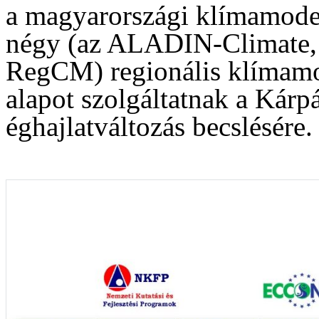
a magyarországi klímamodel
négy (az ALADIN-Climate,
RegCM) regionális klímamo
alapot szolgáltatnak a Kár
éghajlatváltozás becslésére.