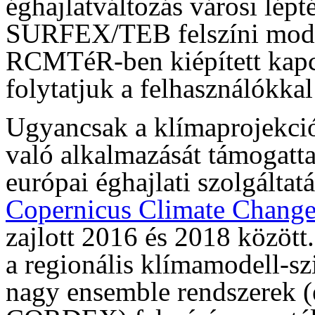
éghajlatváltozás városi lépt
SURFEX/TEB felszíni model
RCMTéR-ben kiépített kapc
folytatjuk a felhasználókkal
Ugyancsak a klímaprojekció
való alkalmazását támogatt
európai éghajlati szolgáltat
Copernicus Climate Change
zajlott 2016 és 2018 között
a regionális klímamodell-sz
nagy ensemble rendszerek 