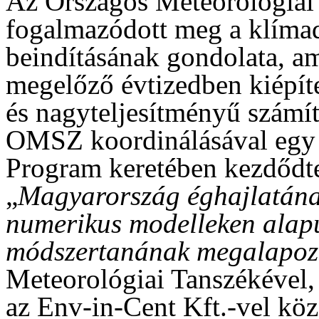
Az Országos Meteorológiai
fogalmazódott meg a klíma
beindításának gondolata, am
megelőző évtizedben kiépít
és nagyteljesítményű számít
OMSZ koordinálásával egy N
Program keretében kezdődt
„
Magyarország éghajlatának
numerikus modelleken alapul
módszertanának megalapoz
Meteorológiai Tanszékével
az Env-in-Cent Kft.-vel köz