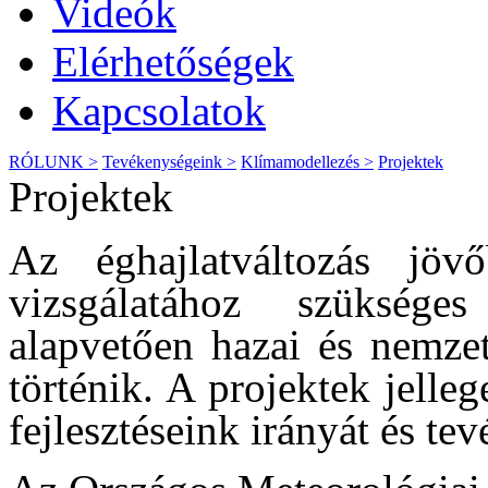
Videók
Elérhetőségek
Kapcsolatok
RÓLUNK >
Tevékenységeink >
Klímamodellezés >
Projektek
Projektek
Az éghajlatváltozás jöv
vizsgálatához szükséges
alapvetően hazai és nemzet
történik. A projektek jelle
fejlesztéseink irányát és t