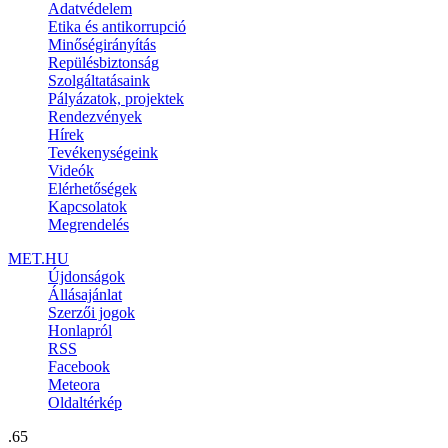
Adatvédelem
Etika és antikorrupció
Minőségirányítás
Repülésbiztonság
Szolgáltatásaink
Pályázatok, projektek
Rendezvények
Hírek
Tevékenységeink
Videók
Elérhetőségek
Kapcsolatok
Megrendelés
MET.HU
Újdonságok
Állásajánlat
Szerzői jogok
Honlapról
RSS
Facebook
Meteora
Oldaltérkép
.65