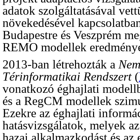
adatok szolgáltatásával vet
növekedésével kapcsolatban
Budapestre és Veszprém me
REMO modellek eredményei
2013-ban létrehozták a
Nem
Térinformatikai Rendszert
(
vonatkozó éghajlati model
és a RegCM modellek szimul
Ezekre az éghajlati informá
hatásvizsgálatok, melyek az
hazai alkalmazkodást és az 