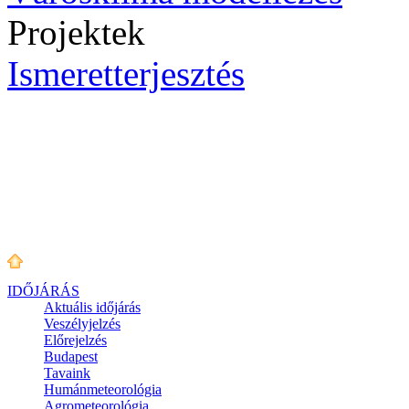
Projektek
Ismeretterjesztés
IDŐJÁRÁS
Aktuális
időjárás
Veszélyjelzés
Előrejelzés
Budapest
Tavaink
Humánmeteorológia
Agrometeorológia