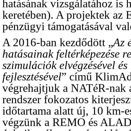
hatásának vizsgálatához is 
keretében). A projektek az
pénzügyi támogatásával val
A 2016-ban kezdődött „
Az 
hatásainak feltérképezése r
szimulációk elvégzésével és 
fejlesztésével
” című KlimAd
végrehajtjuk a NATéR-nak a
rendszer fokozatos kiterjesz
időtartama alatt új, 10 km-e
végzünk a REMO és ALADIN