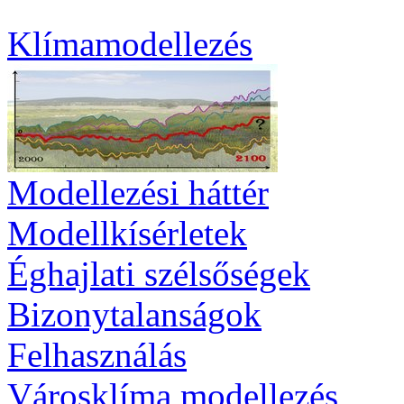
Klímamodellezés
Modellezési háttér
Modellkísérletek
Éghajlati szélsőségek
Bizonytalanságok
Felhasználás
Városklíma modellezés