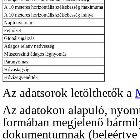
A 10 méteres horizontális szélsebesség maximuma
A 10 méteres horizontális szélsebesség iránya
Napfénytartam
Felhőzet
Globálsugárzás
Átlagos relatív nedvesség
Műszerszinti átlagos légnyomás
Páranyomás
Hóvastagság
Hóvízegyenérték
Az adatsorok letölthetők a
Az adatokon alapuló, nyomt
formában megjelenő bármil
dokumentumnak (beleértve t