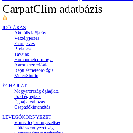
CarpatClim adatbázis
IDŐJÁRÁS
Aktuális
időjárás
Veszélyjelzés
Előrejelzés
Budapest
Tavaink
Humánmeteorológia
Agrometeorológia
Repülésmeteorológia
MeteoStúdió
ÉGHAJLAT
Magyarország éghajlata
Föld éghajlata
Éghajlatváltozás
Csapadékintenzitás
LEVEGŐKÖRNYEZET
Városi légszennyezettség
Háttérszennyezettség