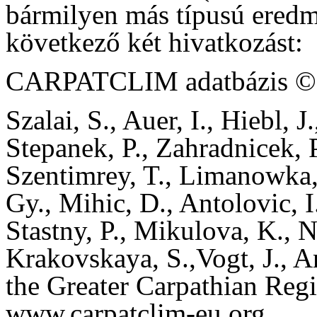
bármilyen más típusú eredmé
következő két hivatkozást:
CARPATCLIM adatbázis © E
Szalai, S., Auer, I., Hiebl, 
Stepanek, P., Zahradnicek, P
Szentimrey, T., Limanowka, 
Gy., Mihic, D., Antolovic, I.
Stastny, P., Mikulova, K., N
Krakovskaya, S.,Vogt, J., An
the Greater Carpathian Regi
www.carpatclim-eu.org.