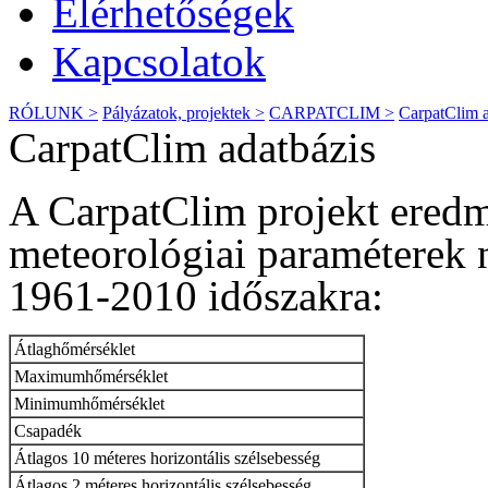
Elérhetőségek
Kapcsolatok
RÓLUNK >
Pályázatok, projektek >
CARPATCLIM >
CarpatClim a
CarpatClim adatbázis
A CarpatClim projekt eredm
meteorológiai paraméterek n
1961-2010 időszakra:
Átlaghőmérséklet
Maximumhőmérséklet
Minimumhőmérséklet
Csapadék
Átlagos 10 méteres horizontális szélsebesség
Átlagos 2 méteres horizontális szélsebesség