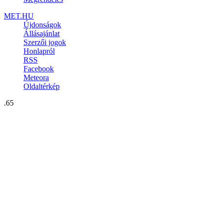
MET.HU
Újdonságok
Állásajánlat
Szerzői jogok
Honlapról
RSS
Facebook
Meteora
Oldaltérkép
.65