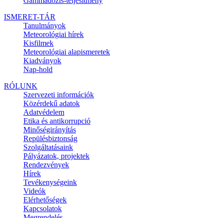
Gammadózis-teljesítmény
ISMERET-TÁR
Tanulmányok
Meteorológiai hírek
Kisfilmek
Meteorológiai alapismeretek
Kiadványok
Nap-hold
RÓLUNK
Szervezeti információk
Közérdekű adatok
Adatvédelem
Etika és antikorrupció
Minőségirányítás
Repülésbiztonság
Szolgáltatásaink
Pályázatok, projektek
Rendezvények
Hírek
Tevékenységeink
Videók
Elérhetőségek
Kapcsolatok
Megrendelés