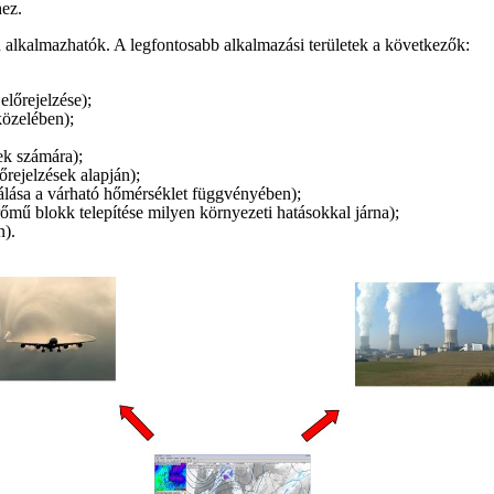
hez.
n alkalmazhatók. A legfontosabb alkalmazási területek a következők:
előrejelzése);
közelében);
lek számára);
őrejelzések alapján);
lása a várható hőmérséklet függvényében);
őmű blokk telepítése milyen környezeti hatásokkal járna);
n).