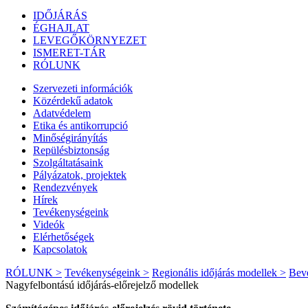
IDŐJÁRÁS
ÉGHAJLAT
LEVEGŐKÖRNYEZET
ISMERET-TÁR
RÓLUNK
Szervezeti információk
Közérdekű adatok
Adatvédelem
Etika és antikorrupció
Minőségirányítás
Repülésbiztonság
Szolgáltatásaink
Pályázatok, projektek
Rendezvények
Hírek
Tevékenységeink
Videók
Elérhetőségek
Kapcsolatok
RÓLUNK >
Tevékenységeink >
Regionális időjárás modellek >
Bev
Nagyfelbontású időjárás-előrejelző modellek