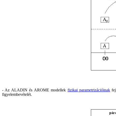
- Az ALADIN és AROME modellek
fizikai parametrizációinak
fej
figyelembevételét.