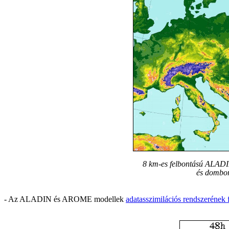
8 km-es felbontású ALADI
és dombor
- Az ALADIN és AROME modellek
adatasszimilációs rendszerének f