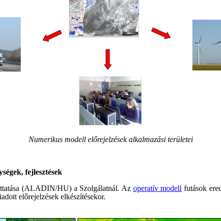
Numerikus modell előrejelzések alkalmazási területei
égek, fejlesztések
 futtatása (ALADIN/HU) a Szolgálatnál. Az
operatív modell
futások ere
iadott előrejelzések elkészítésekor.