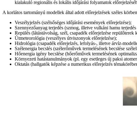
kialakuló regionális és lokális időjárási folyamatok előrejelzésé
A korlátos tartományú modellek által adott előrejelzések széles körbe
Veszélyjelzés (szélsőséges időjárási események előrejelzése);
Szennyezőanyag terjedés (szmog, illetve vulkáni hamu terjedés 
Repülés (látástávolság, szél, csapadék előrejelzése repülőterek 
Útmeteorológia (veszélyes útviszonyok előrejelzése);
Hidrológia (csapadék előrejelzés, lefolyás-, illetve árvíz-model
Szélenergia becslés (szélerőművek termelésének becslése szélel
Hőenergia igény becslése (hőerőművek termelésének optimalizá
Környezeti hatástanulmányok (pl. egy esetleges új paksi atomer
Oktatás (hallgatók képzése a numerikus előrejelzés témakörébe