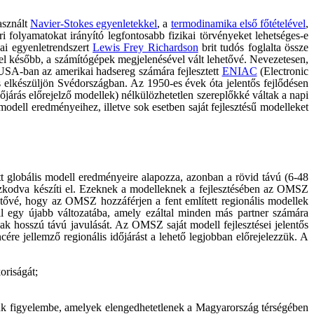
asznált
Navier-Stokes egyenletekkel
, a
termodinamika első főtételével
,
 folyamatokat irányító legfontosabb fizikai törvényeket lehetséges-e
kai egyenletrendszert
Lewis Frey Richardson
brit tudós foglalta össze
 később, a számítógépek megjelenésével vált lehetővé. Nevezetesen,
 USA-ban az amerikai hadsereg számára fejlesztett
ENIAC
(Electronic
s elkészüljön Svédországban. Az 1950-es évek óta jelentős fejlődésen
árás előrejelző modellek) nélkülözhetetlen szereplőkké váltak a napi
modell eredményeihez, illetve sok esetben saját fejlesztésű modelleket
tett globális modell eredményeire alapozza, azonban a rövid távú (6-48
zkodva készíti el. Ezeknek a modelleknek a fejlesztésében az OMSZ
ővé, hogy az OMSZ hozzáférjen a fent említett regionális modellek
dell egy újabb változatába, amely ezáltal minden más partner számára
nak hosszú távú javulását. Az OMSZ saját modell fejlesztései jelentős
ére jellemző regionális időjárást a lehető legjobban előrejelezzük. A
oriságát;
tünk figyelembe, amelyek elengedhetetlenek a Magyarország térségében