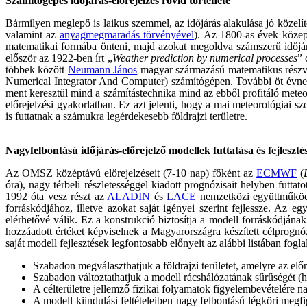
Számítógépes időjárás-előrejelzés rövid története
Bármilyen meglepő is laikus szemmel, az időjárás alakulása jó közelít
valamint az
anyagmegmaradás törvényével
). Az 1800-as évek közepe
matematikai formába önteni, majd azokat megoldva számszerű időjárás 
először az 1922-ben írt „
Weather prediction by numerical processes
” 
többek között
Neumann János
magyar származású matematikus részvét
Numerical Integrator And Computer) számítógépen. További öt évnek k
ment keresztül mind a számítástechnika mind az ebből profitáló mete
előrejelzési gyakorlatban. Ez azt jelenti, hogy a mai meteorológiai s
is futtatnak a számukra legérdekesebb földrajzi területre.
Nagyfelbontású időjárás-előrejelző modellek futtatása és fejleszté
Az OMSZ középtávú előrejelzéseit (7-10 nap) főként az
ECMWF
(
óra), nagy térbeli részletességgel kiadott prognózisait helyben futtat
1992 óta vesz részt az
ALADIN
és
LACE
nemzetközi együttműködé
forráskódjához, illetve azokat saját igényei szerint fejlessze. Az 
elérhetővé válik. Ez a konstrukció biztosítja a modell forráskódjána
hozzáadott értéket képviselnek a Magyarországra készített célprognóz
saját modell fejlesztések legfontosabb előnyeit az alábbi listában fogla
Szabadon megválaszthatjuk a földrajzi területet, amelyre az előre
Szabadon változtathatjuk a modell rácshálózatának sűrűségét (hor
A célterületre jellemző fizikai folyamatok figyelembevételére 
A modell kiindulási feltételeiben nagy felbontású légköri meg