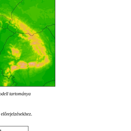
dell tartománya
s előrejelzésekhez.