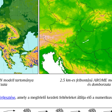
N modell tartománya
2.5 km-es felbontású AROME mo
zata
és domborzata
ejlesztése
, amely a megfelelő kezdeti feltételeket állítja elő a numeriku