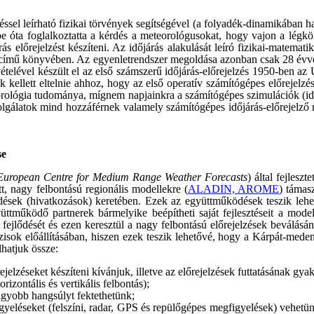
éssel leírható fizikai törvények segítségével (a folyadék-dinamikában h
 óta foglalkoztatta a kérdés a meteorológusokat, hogy vajon a légköri
előrejelzést készíteni. Az időjárás alakulását leíró fizikai-matemati
című könyvében. Az egyenletrendszer megoldása azonban csak 28 évvel
elével készült el az első számszerű időjárás-előrejelzés 1950-ben az
ellett eltelnie ahhoz, hogy az első operatív számítógépes előrejelzé
orológia tudománya, mígnem napjainkra a számítógépes szimulációk (időj
zolgálatok mind hozzáférnek valamely számítógépes időjárás-előrejelző 
se
European Centre for Medium Range Weather Forecasts
) által fejlesz
ott, nagy felbontású regionális modellekre (
ALADIN, AROME
) támas
sek (hivatkozások) keretében. Ezek az együttműködések teszik lehet
együttműködő partnerek bármelyike beépítheti saját fejlesztéseit a mo
k fejlődését és ezen keresztül a nagy felbontású előrejelzések beválásá
isok előállításában, hiszen ezek teszik lehetővé, hogy a Kárpát-medenc
lhatjuk össze:
jelzéseket készíteni kívánjuk, illetve az előrejelzések futtatásának gyak
izontális és vertikális felbontás);
nagyobb hangsúlyt fektethetünk;
figyeléseket (felszíni, radar, GPS és repülőgépes megfigyelések) vehe