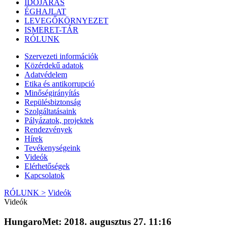
IDŐJÁRÁS
ÉGHAJLAT
LEVEGŐKÖRNYEZET
ISMERET-TÁR
RÓLUNK
Szervezeti információk
Közérdekű adatok
Adatvédelem
Etika és antikorrupció
Minőségirányítás
Repülésbiztonság
Szolgáltatásaink
Pályázatok, projektek
Rendezvények
Hírek
Tevékenységeink
Videók
Elérhetőségek
Kapcsolatok
RÓLUNK >
Videók
Videók
HungaroMet: 2018. augusztus 27. 11:16