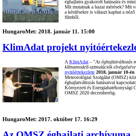
éghajlatra gyakorolt hatásaira és min
Mit mutatnak a hazai mérések? Mit 
a kérdésekre is választ kaphat a néz
filmből.
HungaroMet: 2018. január 11. 15:00
KlimAdat projekt nyitóértekezl
A
KlimAdat
– "
Az éghajlatváltozás 
klímamodell-szimulációk elvégzésével 
nyitóértekezlete
2018. január 10-én
Meteorológiai Szolgálat (OMSZ) közp
éghajlatváltozás hatásaival kapcsolato
Környezeti és Energiahatékonysági 
OMSZ 2020 decemberéig.
HungaroMet: 2017. október 17. 16:29
Az OMSZ éghajlati archívuma