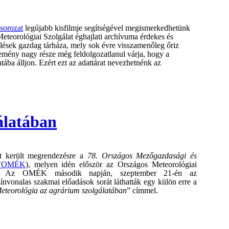
sorozat
legújabb kisfilmje segítségével megismerkedhetünk
eteorológiai Szolgálat éghajlati archívuma érdekes és
yelések gazdag tárháza, mely sok évre visszamenőleg őriz
emény nagy része még feldolgozatlanul várja, hogy a
ába álljon. Ezért ezt az adattárat nevezhetnénk az
álatában
t került megrendezésre a
78. Országos Mezőgazdasági és
(
OMÉK
), melyen idén először az Országos Meteorológiai
gát. Az OMÉK második napján, szeptember 21-én az
ínvonalas szakmai előadások sorát láthatták egy külön erre a
eteorológia az agrárium szolgálatában
” címmel.