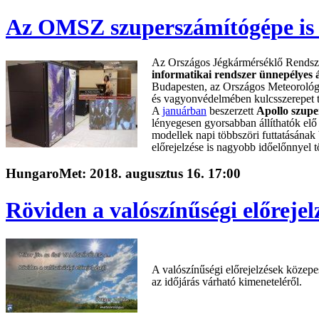
Az OMSZ szuperszámítógépe is 
Az Országos Jégkármérséklő Rendsz
informatikai rendszer ünnepélyes 
Budapesten, az Országos Meteoroló
és vagyonvédelmében kulcsszerepet t
A
januárban
beszerzett
Apollo szupe
lényegesen gyorsabban állíthatók elő 
modellek napi többszöri futtatásának 
előrejelzése is nagyobb időelőnnyel t
HungaroMet: 2018. augusztus 16. 17:00
Röviden a valószínűségi előrejel
A valószínűségi előrejelzések közep
az időjárás várható kimeneteléről.