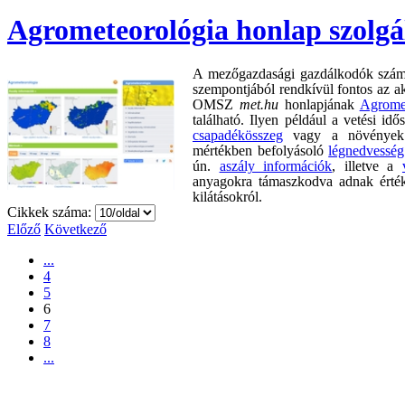
Agrometeorológia honlap szolgál
A mezőgazdasági gazdálkodók számár
szempontjából rendkívül fontos az ak
OMSZ
met.hu
honlapjának
Agromet
található. Ilyen például a vetési id
csapadékösszeg
vagy a növények ál
mértékben befolyásoló
légnedvesség
ún.
aszály információk
, illetve a
anyagokra támaszkodva adnak értéke
kilátásokról.
Cikkek száma:
Előző
Következő
...
4
5
6
7
8
...