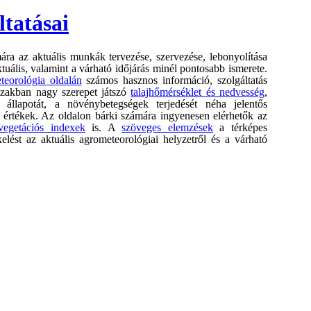
tatásai
a az aktuális munkák tervezése, szervezése, lebonyolítása
tuális, valamint a várható időjárás minél pontosabb ismerete.
eorológia oldalán
számos hasznos információ, szolgáltatás
őszakban nagy szerepet játszó
talajhőmérséklet és nedvesség
,
lapotát, a növénybetegségek terjedését néha jelentős
értékek. Az oldalon bárki számára ingyenesen elérhetők az
vegetációs indexek
is. A
szöveges elemzések
a térképes
lést az aktuális agrometeorológiai helyzetről és a várható