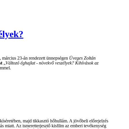
élyek?
re, március 23-án rendezett ünnepségen
Üveges Zoltán
st
„
Változó éghajlat - növekvő veszélyek? Kihívások az
ímmel.
kíséretében, majd tikkasztó hőhullám. A jövőbeli előrejelzés
zás miatt. Az ismeretterjesztő kisfilm az emberi tevékenység