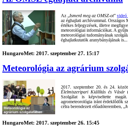
Az „
Ismerd meg az OMSZ-ot
”
videó 
az éghajlati archívummal. Országos M
értékes feljegyzések, illetve megfig
meteorológiai információkat. A gyűjt
meteorológiai tudományának szolgálat
éghajlatkutatók aranybányájának is...
HungaroMet: 2017. szeptember 27. 15:17
Meteorológia az agrárium szolg
2017. szeptember 20. és 24. közöt
Élelmiszeripari Kiállítás és Vásár
Szolgálat is képviseltette ma
agrometeorológia iránt érdeklődők sz
célra berendezett előadóteremben, „
M
HungaroMet: 2017. szeptember 26. 15:45