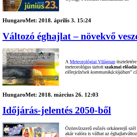
HungaroMet: 2018. április 3. 15:24
Változó éghajlat – növekvő vesz
A
Meteorológiai Világnap
tiszteleté
meteorológus tartott
szakmai előadá
előrejelzések kommunikációjában
” c
HungaroMet: 2018. március 26. 12:03
Időjárás-jelentés 2050-ből
Özönvízszerű esőzés orkánerejű szél 
akár valóra is válhat az éghajlatválto