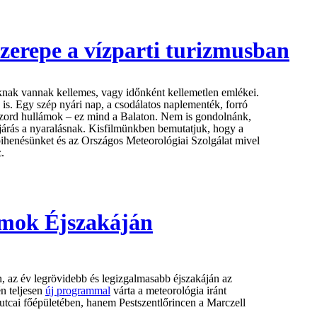
szerepe a vízparti turizmusban
nak vannak kellemes, vagy időnként kellemetlen emlékei.
 is. Egy szép nyári nap, a csodálatos naplementék, forró
, zord hullámok – ez mind a Balaton. Nem is gondolnánk,
őjárás a nyaralásnak. Kisfilmünkben bemutatjuk, hogy a
pihenésünket és az Országos Meteorológiai Szolgálat mivel
.
mok Éjszakáján
n, az év legrövidebb és legizgalmasabb éjszakáján az
n teljesen
új programmal
várta a meteorológia iránt
utcai főépületében, hanem Pestszentlőrincen a Marczell