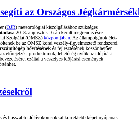
segíti az Országos Jégkármérsé
er (
OJR
) meteorológiai kiszolgálásához szükséges
átadása
2018. augusztus 16-án került megrendezésre
giai Szolgálat (OMSZ)
központjában
. Az állampolgárok élet-
öltenek be az OMSZ korai veszély-figyelmeztető rendszerei.
rszámítógép bővítésének
és fejlesztésének köszönhetően
az előrejelzési produktumok, lehetőség nyílik az időjárási
bevezetésére, ezáltal a veszélyes időjárási események
örténhet.
zésekről
es és hosszabb időtávokon sokkal korrektebb képet nyújtanak