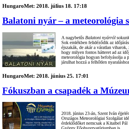
HungaroMet: 2018. július 18. 17:18
Balatoni nyár – a meteorológia 
A nagybetűs
Balatoni nyárról
sokunk
Sok emlékben felidéződik az időjárás
éjszakák, de akár a váratlan viharok
hogy milyen fontos hátteret ad az id
meteorológia hogyan befolyásolja a 
járulhat hozzá a felhőtlen nyaraláshoz
HungaroMet: 2018. június 25. 17:01
Fókuszban a csapadék a Múzeu
2018. június 23-án, Szent Iván éjjelé
Országos Meteorológiai Szolgálat idé
érdeklődőket nemcsak a Kitaibel Pál 
György Főobszervatóriumban is.