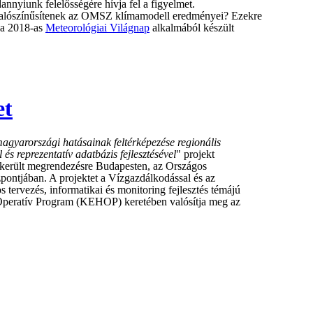
dannyiunk felelősségére hívja fel a figyelmet.
valószínűsítenek az OMSZ klímamodell eredményei? Ezekre
ő a 2018-as
Meteorológiai Világnap
alkalmából készült
et
magyarországi hatásainak feltérképezése regionális
és reprezentatív adatbázis fejlesztésével
" projekt
került megrendezésre Budapesten, az Országos
ontjában. A projektet a Vízgazdálkodással és az
s tervezés, informatikai és monitoring fejlesztés témájú
Operatív Program (KEHOP) keretében valósítja meg az