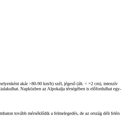
helyenként akár >80-90 km/h) szél, jégeső (ált. < =2 cm), intenzív
alakulhat. Napközben az Alpokalja térségében is előfordulhat egy-
zombaton tovább mérséklődik a felmelegedés, de az ország déli felén