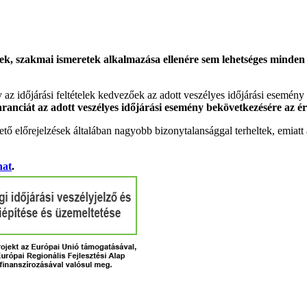
k, szakmai ismeretek alkalmazása ellenére sem lehetséges minden es
gy az időjárási feltételek kedvezőek az adott veszélyes időjárási esemény
garanciát az adott veszélyes időjárási esemény bekövetkezésére az ér
tő előrejelzések általában nagyobb bizonytalansággal terheltek, emia
hat
.