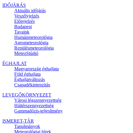
IDŐJÁRÁS
Aktuális
időjárás
Veszélyjelzés
Előrejelzés
Budapest
Tavaink
Humánmeteorológia
Agrometeorológia
Repülésmeteorológia
MeteoStúdió
ÉGHAJLAT
Magyarország éghajlata
Föld éghajlata
Éghajlatváltozás
Csapadékintenzitás
LEVEGŐKÖRNYEZET
Városi légszennyezettség
Háttérszennyezettség
Gammadózis-teljesítmény
ISMERET-TÁR
Tanulmányok
Meteorológiai hírek