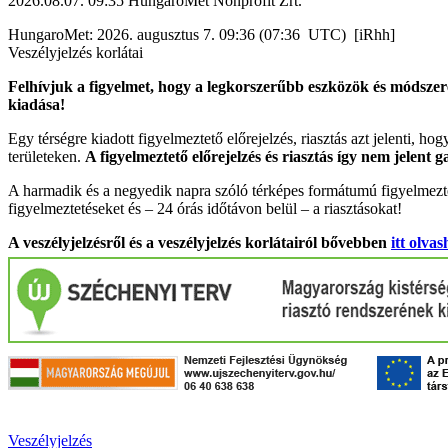
2026.08.07. 09:35 HungaroMet Nonprofit Zrt.
HungaroMet: 2026. augusztus 7. 09:36 (07:36 UTC) [iRhh]
Veszélyjelzés korlátai
Felhívjuk a figyelmet, hogy a legkorszerűbb eszközök és módszere
kiadása!
Egy térségre kiadott figyelmeztető előrejelzés, riasztás azt jelenti, ho
területeken.
A figyelmeztető előrejelzés és riasztás így nem jelent 
A harmadik és a negyedik napra szóló térképes formátumú figyelmezte
figyelmeztetéseket és – 24 órás időtávon belül – a riasztásokat!
A veszélyjelzésről és a veszélyjelzés korlátairól bővebben
itt olvas
Veszélyjelzés