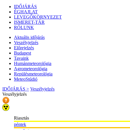
IDŐJÁRÁS
ÉGHAJLAT
LEVEGŐKÖRNYEZET
ISMERET-TÁR
RÓLUNK
Aktuális
időjárás
Veszélyjelzés
Előrejelzés
Budapest
Tavaink
Humánmeteorológia
Agrometeorológia
Repülésmeteorológia
MeteoStúdió
IDŐJÁRÁS >
Veszélyjelzés
Veszélyjelzés
Riasztás
péntek