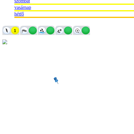
szombat
vasárnap
hétfő