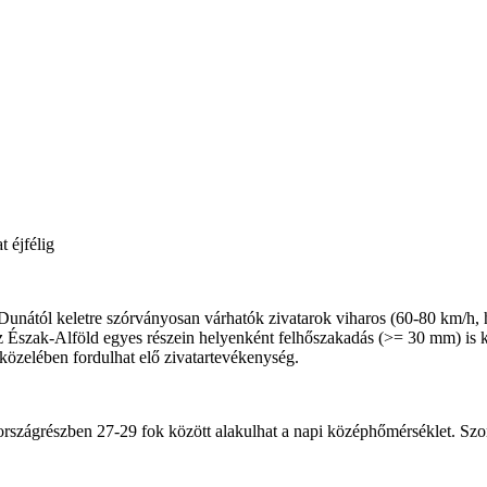
 éjfélig
a Dunától keletre szórványosan várhatók zivatarok viharos (60-80 km/h, 
 Észak-Alföld egyes részein helyenként felhőszakadás (>= 30 mm) is ki
 közelében fordulhat elő zivatartevékenység.
ső országrészben 27-29 fok között alakulhat a napi középhőmérséklet. S