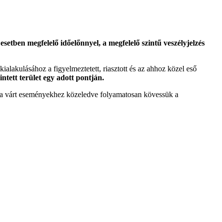
etben megfelelő időelőnnyel, a megfelelő szintű veszélyjelzés
 kialakulásához a figyelmeztetett, riasztott és az ahhoz közel eső
intett terület egy adott pontján.
tt a várt eseményekhez közeledve folyamatosan kövessük a