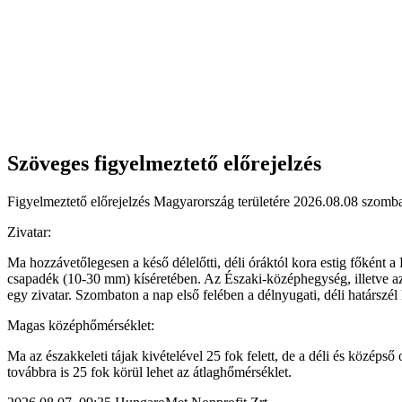
Szöveges figyelmeztető előrejelzés
Figyelmeztető előrejelzés Magyarország területére 2026.08.08 szombat
Zivatar:
Ma hozzávetőlegesen a késő délelőtti, déli óráktól kora estig főként 
csapadék (10-30 mm) kíséretében. Az Északi-középhegység, illetve az
egy zivatar. Szombaton a nap első felében a délnyugati, déli határszél
Magas középhőmérséklet:
Ma az északkeleti tájak kivételével 25 fok felett, de a déli és közép
továbbra is 25 fok körül lehet az átlaghőmérséklet.