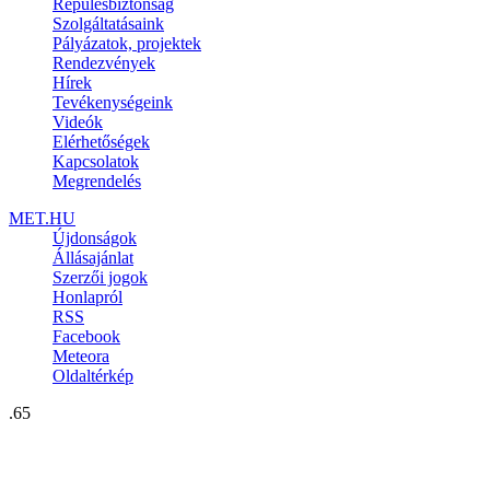
Repülésbiztonság
Szolgáltatásaink
Pályázatok, projektek
Rendezvények
Hírek
Tevékenységeink
Videók
Elérhetőségek
Kapcsolatok
Megrendelés
MET.HU
Újdonságok
Állásajánlat
Szerzői jogok
Honlapról
RSS
Facebook
Meteora
Oldaltérkép
.65