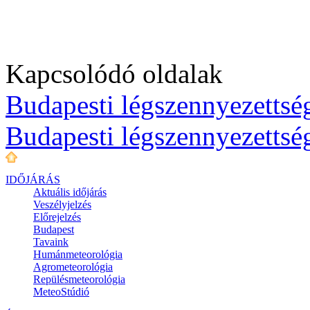
Kapcsolódó oldalak
Budapesti légszennyezettség
Budapesti légszennyezettsé
IDŐJÁRÁS
Aktuális
időjárás
Veszélyjelzés
Előrejelzés
Budapest
Tavaink
Humánmeteorológia
Agrometeorológia
Repülésmeteorológia
MeteoStúdió