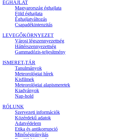
ÉGHAJLAT
Magyarország éghajlata
Föld éghajlata
Éghajlatváltozás
Csapadékintenzitás
LEVEGŐKÖRNYEZET
Városi légszennyezettség
Háttérszennyezettség
Gammadózis-teljesítmény
ISMERET-TÁR
Tanulmányok
Meteorológiai hírek
Kisfilmek
Meteorológiai alapismeretek
Kiadványok
Nap-hold
RÓLUNK
Szervezeti információk
Közérdekű adatok
Adatvédelem
Etika és antikorrupció
Minőségirányítás