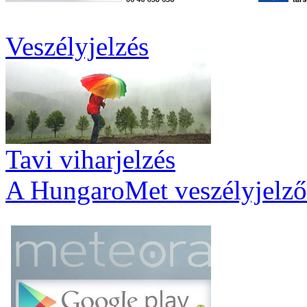
Veszélyjelzés
Tavi viharjelzés
A HungaroMet veszélyjelző