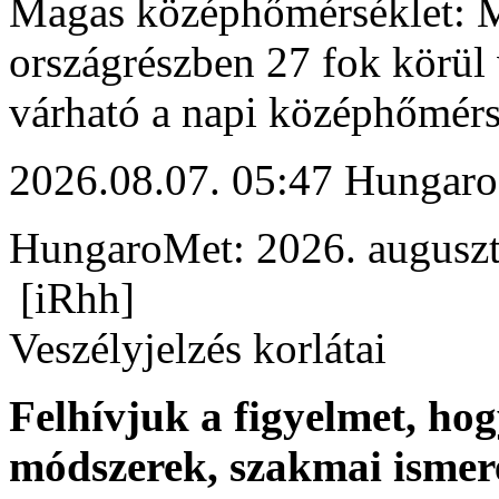
Magas középhőmérséklet: M
országrészben 27 fok körül 
várható a napi középhőmérs
2026.08.07. 05:47 Hungaro
HungaroMet: 2026. auguszt
[iRhh]
Veszélyjelzés korlátai
Felhívjuk a figyelmet, ho
módszerek, szakmai ismer