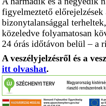
A harmadik és a negyedik n
figyelmeztető előrejelzések
bizonytalansággal terheltek
közeledve folyamatosan köv
24 órás időtávon belül – a r
A veszélyjelzésről és a ves
itt olvashat
.