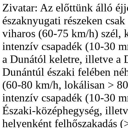
Zivatar: Az előttünk álló éjj
északnyugati részeken csak 
viharos (60-75 km/h) szél, 
intenzív csapadék (10-30 m
a Dunától keletre, illetve 
Dunántúl északi felében néh
(60-80 km/h, lokálisan > 80
intenzív csapadék (10-30 m
Északi-középhegység, illetv
helyenként felhőszakadás (