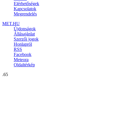
Elérhetőségek
Kapcsolatok
Megrendelés
MET.HU
Újdonságok
Állásajánlat
Szerzői jogok
Honlapról
RSS
Facebook
Meteora
Oldaltérkép
.65