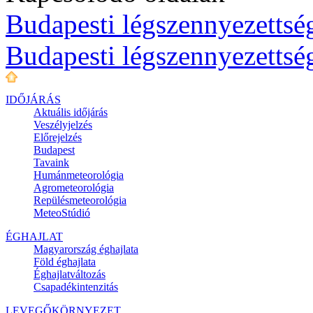
Budapesti légszennyezettség
Budapesti légszennyezettsé
IDŐJÁRÁS
Aktuális
időjárás
Veszélyjelzés
Előrejelzés
Budapest
Tavaink
Humánmeteorológia
Agrometeorológia
Repülésmeteorológia
MeteoStúdió
ÉGHAJLAT
Magyarország éghajlata
Föld éghajlata
Éghajlatváltozás
Csapadékintenzitás
LEVEGŐKÖRNYEZET