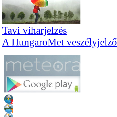
Tavi viharjelzés
A HungaroMet veszélyjelző