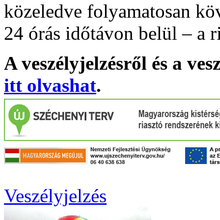
közeledve folyamatosan köv
24 órás időtávon belül – a r
A veszélyjelzésről és a ves
itt olvashat
.
Veszélyjelzés