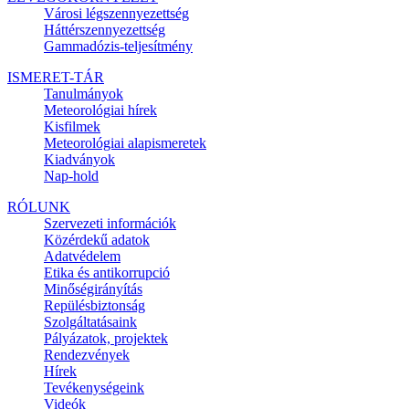
Városi légszennyezettség
Háttérszennyezettség
Gammadózis-teljesítmény
ISMERET-TÁR
Tanulmányok
Meteorológiai hírek
Kisfilmek
Meteorológiai alapismeretek
Kiadványok
Nap-hold
RÓLUNK
Szervezeti információk
Közérdekű adatok
Adatvédelem
Etika és antikorrupció
Minőségirányítás
Repülésbiztonság
Szolgáltatásaink
Pályázatok, projektek
Rendezvények
Hírek
Tevékenységeink
Videók