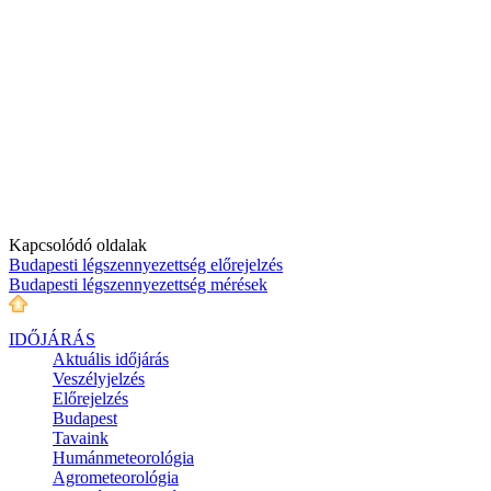
Kapcsolódó oldalak
Budapesti légszennyezettség előrejelzés
Budapesti légszennyezettség mérések
IDŐJÁRÁS
Aktuális
időjárás
Veszélyjelzés
Előrejelzés
Budapest
Tavaink
Humánmeteorológia
Agrometeorológia