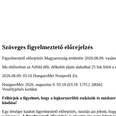
Szöveges figyelmeztető előrejelzés
Figyelmeztető előrejelzés Magyarország területére 2026.08.09. vasárn
Ma elsősorban az Alföld déli, délkeleti tájain alakulhat 25 fok felet
2026.08.09. 05:16 HungaroMet Nonprofit Zrt.
HungaroMet: 2026. augusztus 9. 05:18 (03:18 UTC) [iRhh]
Veszélyjelzés korlátai
Felhívjuk a figyelmet, hogy a legkorszerűbb eszközök és módszere
kiadása!
Egy térségre kiadott figyelmeztető előrejelzés, riasztás azt jelenti, ho