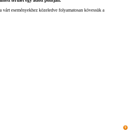
intett terület egy adott pontján.
tt a várt eseményekhez közeledve folyamatosan kövessük a