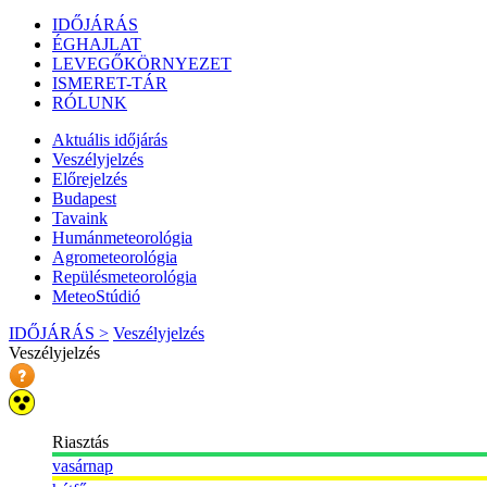
IDŐJÁRÁS
ÉGHAJLAT
LEVEGŐKÖRNYEZET
ISMERET-TÁR
RÓLUNK
Aktuális
időjárás
Veszélyjelzés
Előrejelzés
Budapest
Tavaink
Humánmeteorológia
Agrometeorológia
Repülésmeteorológia
MeteoStúdió
IDŐJÁRÁS >
Veszélyjelzés
Veszélyjelzés
Riasztás
vasárnap