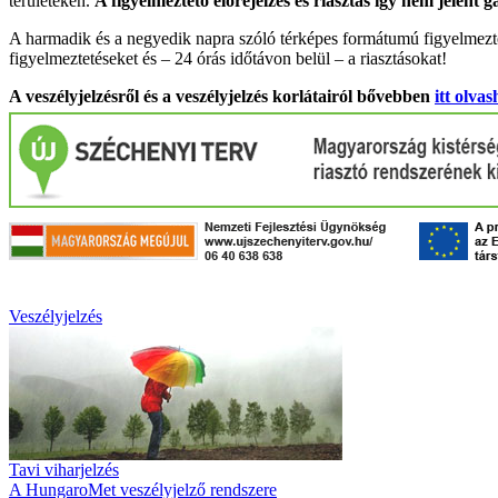
területeken.
A figyelmeztető előrejelzés és riasztás így nem jelent 
A harmadik és a negyedik napra szóló térképes formátumú figyelmezte
figyelmeztetéseket és – 24 órás időtávon belül – a riasztásokat!
A veszélyjelzésről és a veszélyjelzés korlátairól bővebben
itt olvas
Veszélyjelzés
Tavi viharjelzés
A HungaroMet veszélyjelző rendszere