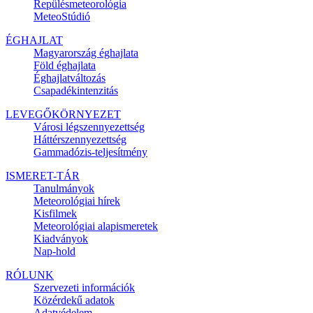
Repülésmeteorológia
MeteoStúdió
ÉGHAJLAT
Magyarország éghajlata
Föld éghajlata
Éghajlatváltozás
Csapadékintenzitás
LEVEGŐKÖRNYEZET
Városi légszennyezettség
Háttérszennyezettség
Gammadózis-teljesítmény
ISMERET-TÁR
Tanulmányok
Meteorológiai hírek
Kisfilmek
Meteorológiai alapismeretek
Kiadványok
Nap-hold
RÓLUNK
Szervezeti információk
Közérdekű adatok
Adatvédelem