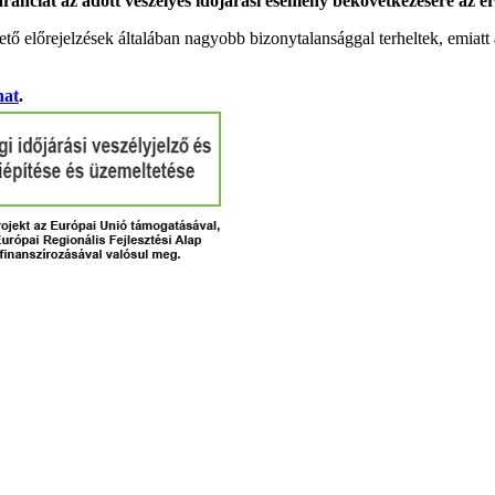
garanciát az adott veszélyes időjárási esemény bekövetkezésére az ér
tő előrejelzések általában nagyobb bizonytalansággal terheltek, emia
hat
.