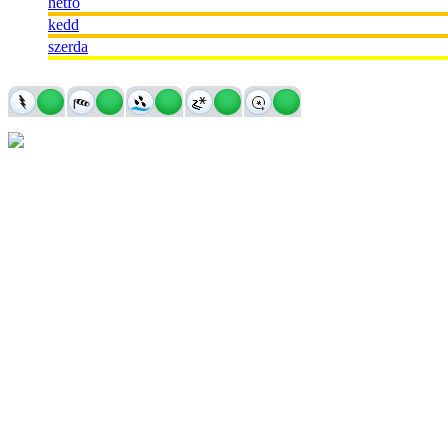
hétfő
kedd
szerda