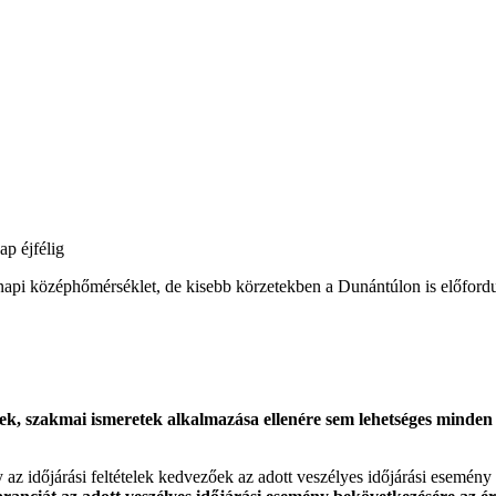
ap éjfélig
t a napi középhőmérséklet, de kisebb körzetekben a Dunántúlon is előford
k, szakmai ismeretek alkalmazása ellenére sem lehetséges minden es
gy az időjárási feltételek kedvezőek az adott veszélyes időjárási esemény