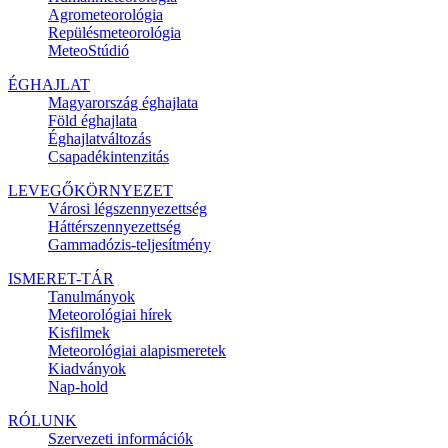
Agrometeorológia
Repülésmeteorológia
MeteoStúdió
ÉGHAJLAT
Magyarország éghajlata
Föld éghajlata
Éghajlatváltozás
Csapadékintenzitás
LEVEGŐKÖRNYEZET
Városi légszennyezettség
Háttérszennyezettség
Gammadózis-teljesítmény
ISMERET-TÁR
Tanulmányok
Meteorológiai hírek
Kisfilmek
Meteorológiai alapismeretek
Kiadványok
Nap-hold
RÓLUNK
Szervezeti információk