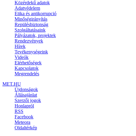
Közérdekű adatok
Adatvédelem
Etika és antikorrupció
Minőségirányítás
Repülésbiztonság
Szolgáltatásaink
Pályázatok, projektek
Rendezvények
Hírek
Tevékenységeink
Videók
Elérhetőségek
Kapcsolatok
Megrendelés
MET.HU
Újdonságok
Állásajánlat
Szerzői jogok
Honlapról
RSS
Facebook
Meteora
Oldaltérkép