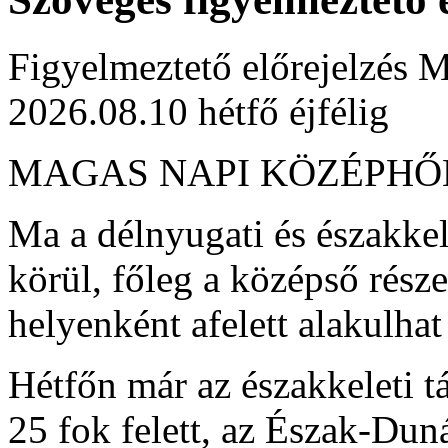
Figyelmeztető előrejelzés M
2026.08.10 hétfő éjfélig
MAGAS NAPI KÖZÉPH
Ma a délnyugati és északkel
körül, főleg a középső rész
helyenként afelett alakulha
Hétfőn már az északkeleti t
25 fok felett, az Észak-Dun