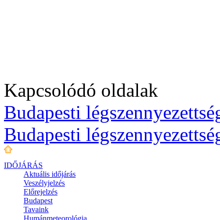
Kapcsolódó oldalak
Budapesti légszennyezettség
Budapesti légszennyezettsé
IDŐJÁRÁS
Aktuális
időjárás
Veszélyjelzés
Előrejelzés
Budapest
Tavaink
Humánmeteorológia