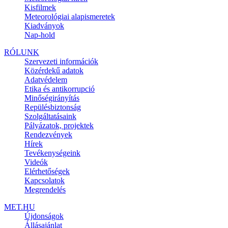
Kisfilmek
Meteorológiai alapismeretek
Kiadványok
Nap-hold
RÓLUNK
Szervezeti információk
Közérdekű adatok
Adatvédelem
Etika és antikorrupció
Minőségirányítás
Repülésbiztonság
Szolgáltatásaink
Pályázatok, projektek
Rendezvények
Hírek
Tevékenységeink
Videók
Elérhetőségek
Kapcsolatok
Megrendelés
MET.HU
Újdonságok
Állásajánlat