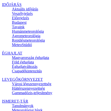
IDŐJÁRÁS
Aktuális
időjárás
Veszélyjelzés
Előrejelzés
Budapest
Tavaink
Humánmeteorológia
Agrometeorológia
Repülésmeteorológia
MeteoStúdió
ÉGHAJLAT
Magyarország éghajlata
Föld éghajlata
Éghajlatváltozás
Csapadékintenzitás
LEVEGŐKÖRNYEZET
Városi légszennyezettség
Háttérszennyezettség
Gammadózis-teljesítmény
ISMERET-TÁR
Tanulmányok
Meteorológiai hírek