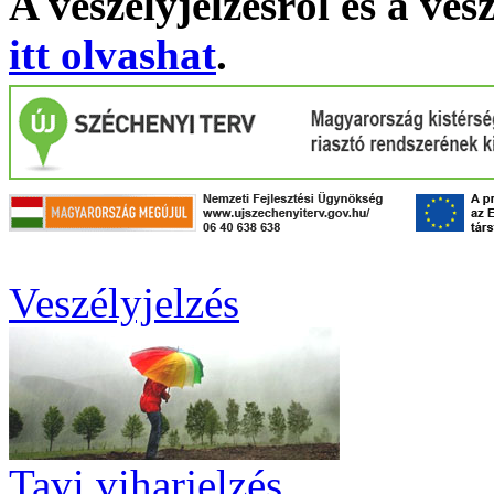
A veszélyjelzésről és a ves
itt olvashat
.
Veszélyjelzés
Tavi viharjelzés