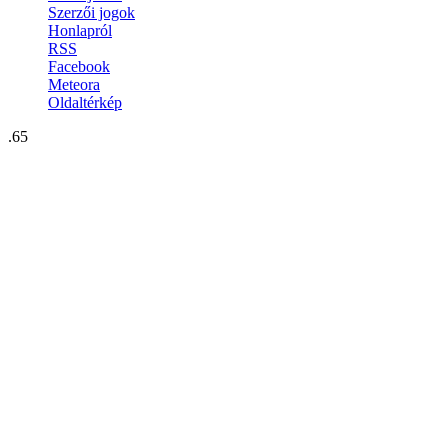
Szerzői jogok
Honlapról
RSS
Facebook
Meteora
Oldaltérkép
.65