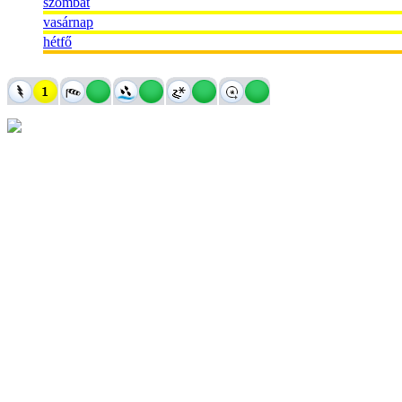
szombat
vasárnap
hétfő