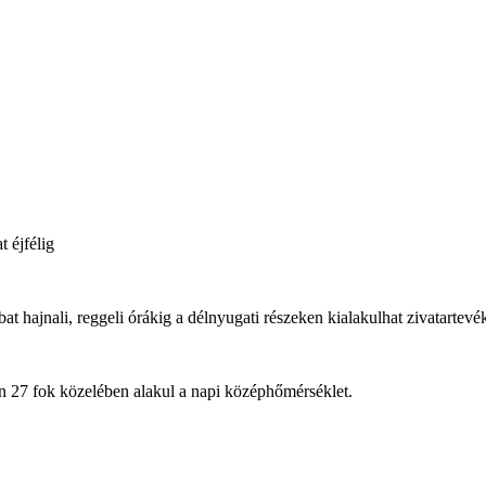
 éjfélig
at hajnali, reggeli órákig a délnyugati részeken kialakulhat zivatartev
en 27 fok közelében alakul a napi középhőmérséklet.