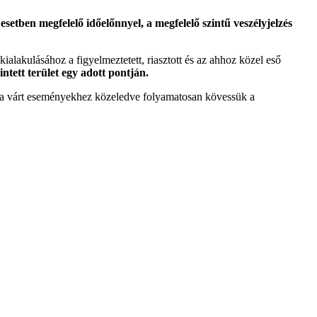
etben megfelelő időelőnnyel, a megfelelő szintű veszélyjelzés
 kialakulásához a figyelmeztetett, riasztott és az ahhoz közel eső
intett terület egy adott pontján.
tt a várt eseményekhez közeledve folyamatosan kövessük a