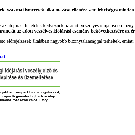
k, szakmai ismeretek alkalmazása ellenére sem lehetséges minden es
gy az időjárási feltételek kedvezőek az adott veszélyes időjárási esemény
garanciát az adott veszélyes időjárási esemény bekövetkezésére az ér
tő előrejelzések általában nagyobb bizonytalansággal terheltek, emia
hat
.