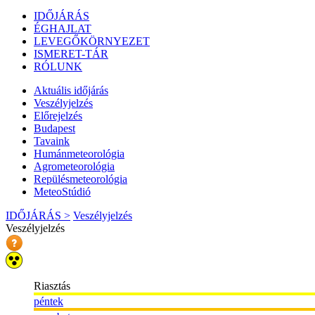
IDŐJÁRÁS
ÉGHAJLAT
LEVEGŐKÖRNYEZET
ISMERET-TÁR
RÓLUNK
Aktuális
időjárás
Veszélyjelzés
Előrejelzés
Budapest
Tavaink
Humánmeteorológia
Agrometeorológia
Repülésmeteorológia
MeteoStúdió
IDŐJÁRÁS >
Veszélyjelzés
Veszélyjelzés
Riasztás
péntek