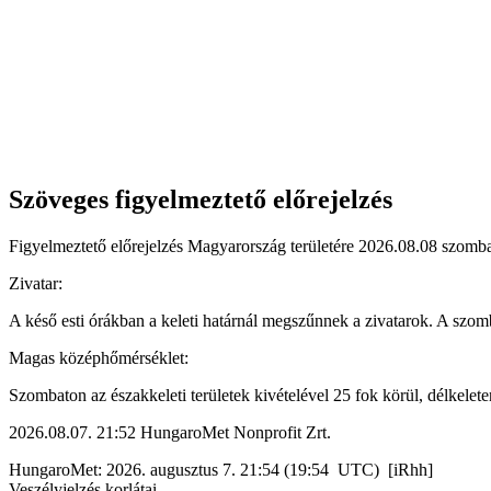
Szöveges figyelmeztető előrejelzés
Figyelmeztető előrejelzés Magyarország területére 2026.08.08 szombat
Zivatar:
A késő esti órákban a keleti határnál megszűnnek a zivatarok. A szomb
Magas középhőmérséklet:
Szombaton az északkeleti területek kivételével 25 fok körül, délkelet
2026.08.07. 21:52 HungaroMet Nonprofit Zrt.
HungaroMet: 2026. augusztus 7. 21:54 (19:54 UTC) [iRhh]
Veszélyjelzés korlátai