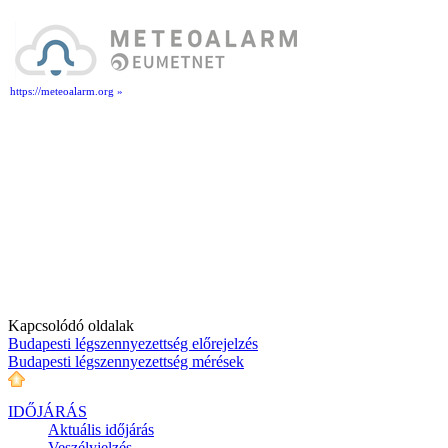
https://meteoalarm.org »
Kapcsolódó oldalak
Budapesti légszennyezettség előrejelzés
Budapesti légszennyezettség mérések
IDŐJÁRÁS
Aktuális
időjárás
Veszélyjelzés