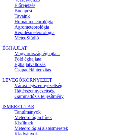
Előrejelzés
Budapest
Tavaink
Humánmeteorológia
Agrometeorológia
Repülésmeteorológia
MeteoStúdió
ÉGHAJLAT
Magyarország éghajlata
Föld éghajlata
Éghajlatváltozás
Csapadékintenzitás
LEVEGŐKÖRNYEZET
Városi légszennyezettség
Háttérszennyezettség
Gammadózis-teljesítmény
ISMERET-TÁR
Tanulmányok
Meteorológiai hírek
Kisfilmek
Meteorológiai alapismeretek
Kiadványok