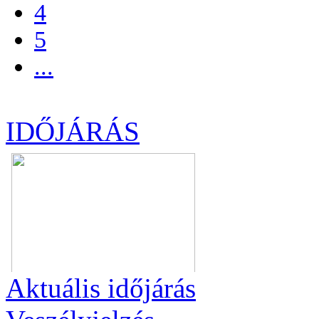
4
5
...
IDŐJÁRÁS
Aktuális
időjárás