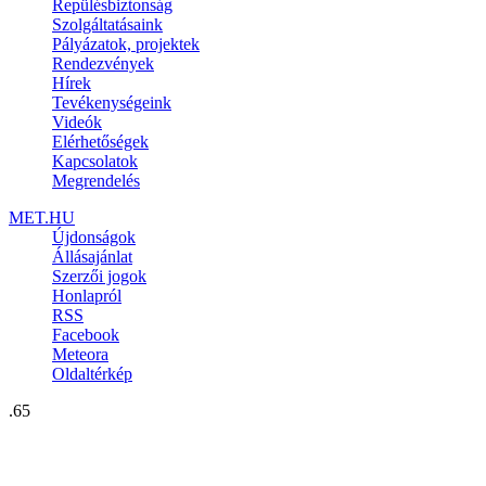
Repülésbiztonság
Szolgáltatásaink
Pályázatok, projektek
Rendezvények
Hírek
Tevékenységeink
Videók
Elérhetőségek
Kapcsolatok
Megrendelés
MET.HU
Újdonságok
Állásajánlat
Szerzői jogok
Honlapról
RSS
Facebook
Meteora
Oldaltérkép
.65