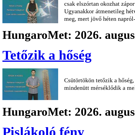
csak elszórtan okozhat zápor
Ugyanakkor átmenetileg hétv
meg, mert jövő héten napról
HungaroMet: 2026. augusz
Tetőzik a hőség
Csütörtökön tetőzik a hőség
mindenütt mérséklődik a me
HungaroMet: 2026. augusz
Pislákoló fény