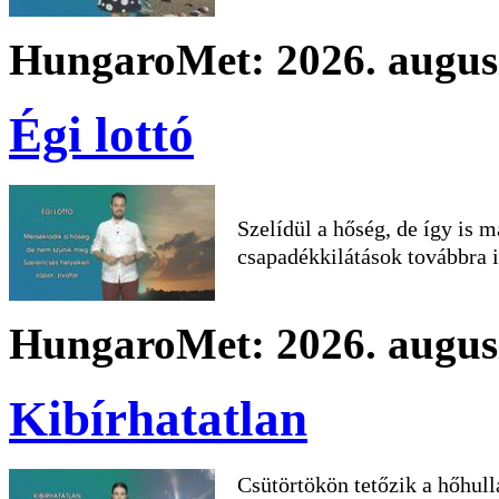
HungaroMet: 2026. augusz
Égi lottó
Szelídül a hőség, de így is 
csapadékkilátások továbbra is
HungaroMet: 2026. augusz
Kibírhatatlan
Csütörtökön tetőzik a hőhul