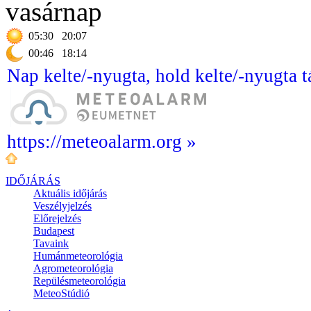
vasárnap
05:30
20:07
00:46
18:14
Nap kelte/-nyugta, hold kelte/-nyugta t
https://meteoalarm.org »
IDŐJÁRÁS
Aktuális
időjárás
Veszélyjelzés
Előrejelzés
Budapest
Tavaink
Humánmeteorológia
Agrometeorológia
Repülésmeteorológia
MeteoStúdió