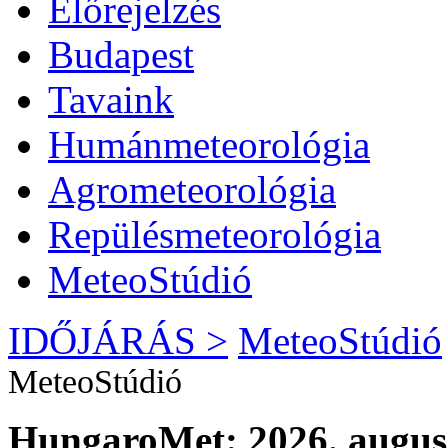
Előrejelzés
Budapest
Tavaink
Humánmeteorológia
Agrometeorológia
Repülésmeteorológia
MeteoStúdió
IDŐJÁRÁS >
MeteoStúdió
MeteoStúdió
HungaroMet: 2026. augusz