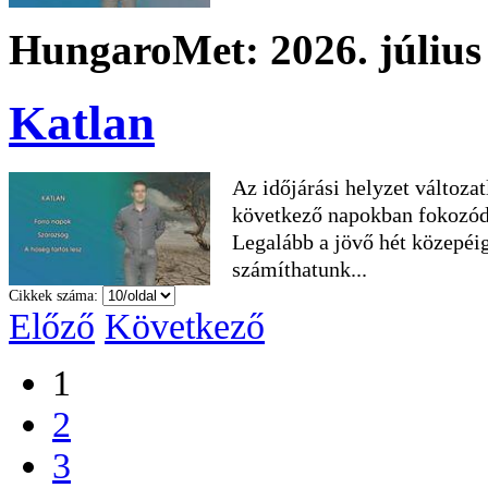
HungaroMet: 2026. július 
Katlan
Az időjárási helyzet változat
következő napokban fokozódi
Legalább a jövő hét közepéig
számíthatunk...
Cikkek száma:
Előző
Következő
1
2
3