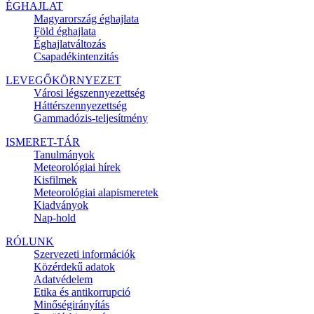
ÉGHAJLAT
Magyarország éghajlata
Föld éghajlata
Éghajlatváltozás
Csapadékintenzitás
LEVEGŐKÖRNYEZET
Városi légszennyezettség
Háttérszennyezettség
Gammadózis-teljesítmény
ISMERET-TÁR
Tanulmányok
Meteorológiai hírek
Kisfilmek
Meteorológiai alapismeretek
Kiadványok
Nap-hold
RÓLUNK
Szervezeti információk
Közérdekű adatok
Adatvédelem
Etika és antikorrupció
Minőségirányítás