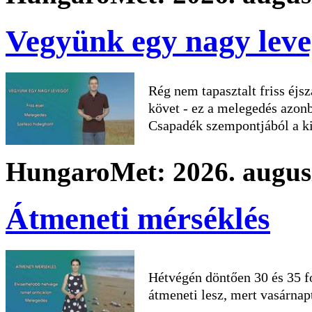
Vegyünk egy nagy leve
Rég nem tapasztalt friss éjs
követ - ez a melegedés azon
Csapadék szempontjából a kil
HungaroMet: 2026. augusz
Átmeneti mérséklés
Hétvégén döntően 30 és 35 fo
átmeneti lesz, mert vasárnap