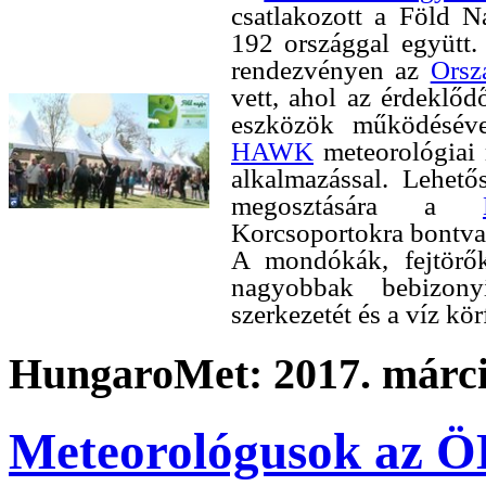
csatlakozott a Föld 
192 országgal együtt.
rendezvényen az
Orsz
vett, ahol az érdeklő
eszközök működéséve
HAWK
meteorológiai
alkalmazással. Lehetős
megosztására a
Korcsoportokra bontva 
A mondókák, fejtörők
nagyobbak bebizony
szerkezetét és a víz kör
HungaroMet: 2017. márci
Meteorológusok az Ö