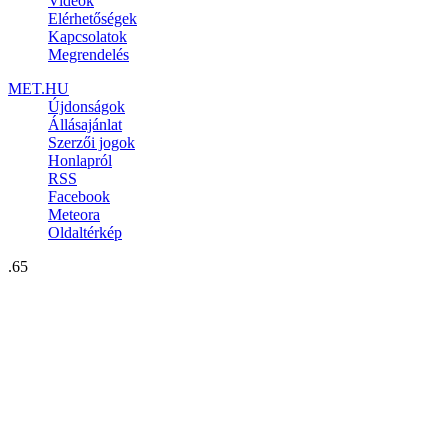
Videók
Elérhetőségek
Kapcsolatok
Megrendelés
MET.HU
Újdonságok
Állásajánlat
Szerzői jogok
Honlapról
RSS
Facebook
Meteora
Oldaltérkép
.65