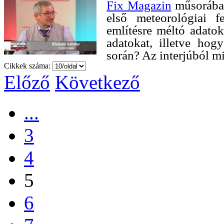
Fix Magazin
műsorában
első meteorológiai f
említésre méltó adato
adatokat, illetve hog
során? Az interjúból m
Cikkek száma:
Előző
Következő
...
3
4
5
6