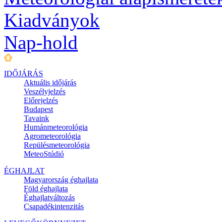
Kiadványok
Nap-hold
IDŐJÁRÁS
Aktuális
időjárás
Veszélyjelzés
Előrejelzés
Budapest
Tavaink
Humánmeteorológia
Agrometeorológia
Repülésmeteorológia
MeteoStúdió
ÉGHAJLAT
Magyarország éghajlata
Föld éghajlata
Éghajlatváltozás
Csapadékintenzitás