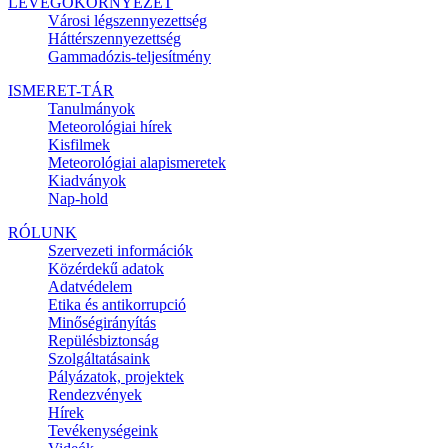
LEVEGŐKÖRNYEZET
Városi légszennyezettség
Háttérszennyezettség
Gammadózis-teljesítmény
ISMERET-TÁR
Tanulmányok
Meteorológiai hírek
Kisfilmek
Meteorológiai alapismeretek
Kiadványok
Nap-hold
RÓLUNK
Szervezeti információk
Közérdekű adatok
Adatvédelem
Etika és antikorrupció
Minőségirányítás
Repülésbiztonság
Szolgáltatásaink
Pályázatok, projektek
Rendezvények
Hírek
Tevékenységeink