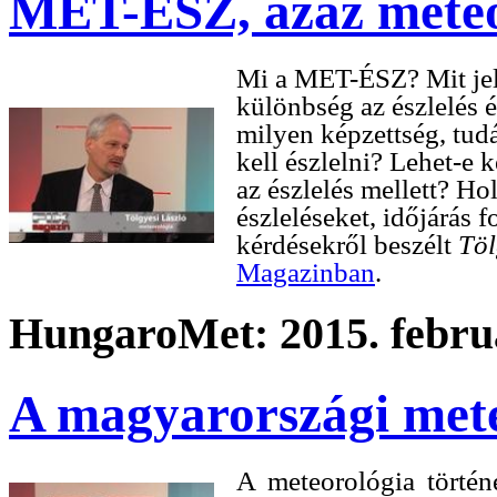
MET-ÉSZ, azaz meteor
Mi a MET-ÉSZ? Mit jele
különbség az észlelés é
milyen képzettség, tud
kell észlelni? Lehet-e
az észlelés mellett? Hol
észleléseket, időjárás 
kérdésekről beszélt
Töl
Magazinban
.
HungaroMet: 2015. februá
A magyarországi mete
A meteorológia történ