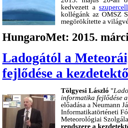
kedvezett a
szupercel
kollégánk az OMSZ Si
megörökítette a világv
HungaroMet: 2015. márci
Ladogától a Meteorá
fejlődése a kezdetekt
Tölgyesi László
"
Lado
informatika fejlődése a
előadása a Neumann J
Informatikatörténeti F
Meteorológiai Szolgál
rendszere a kezdetekt