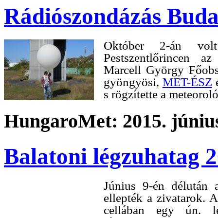
Rádiószondázás Buda
Október 2-án v
Pestszentlőrincen az
Marcell György Főobs
gyöngyösi,
MET-ÉSZ
é
s rögzítette a meteorol
HungaroMet: 2015. június
Balatoni légzuhatag 2
Június 9-én délután a
ellepték a zivatarok.
cellában egy ún. l