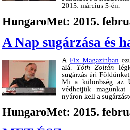
2015. március 5-én.
HungaroMet: 2015. februá
A Nap sugárzása és h
A
Fix Magazinban
ezú
alá.
Tóth Zoltán
légk
sugárzás éri Földünket
Mi a különbség az 
védhetjük magunkat 
nyáron kell a sugárzást
HungaroMet: 2015. februá