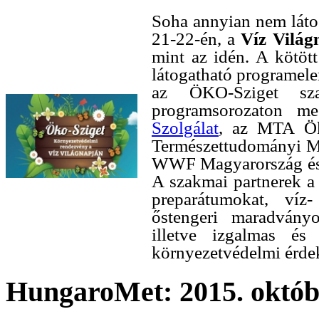
Soha annyian nem láto
21-22-én, a
Víz Világ
mint az idén. A kötöt
látogatható programele
az ÖKO-Sziget szak
programsorozaton m
Szolgálat
, az MTA Ök
Természettudományi M
WWF Magyarország és 
A szakmai partnerek a
preparátumokat, víz
őstengeri maradvány
illetve izgalmas és 
környezetvédelmi érde
HungaroMet: 2015. októbe