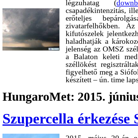
légzuhatag (
downb
csapadékintenzitás, il
erőteljes bepárol
zivatarfelhőkben. A
kifutószelek jelentkez
haladhatják a károkoz
jelenség az OMSZ szél
a Balaton keleti me
széllökést regisztrál
figyelhető meg a Siófo
készített – ún. time lap
HungaroMet: 2015. június
Szupercella érkezése 
2015. május 20-án ol