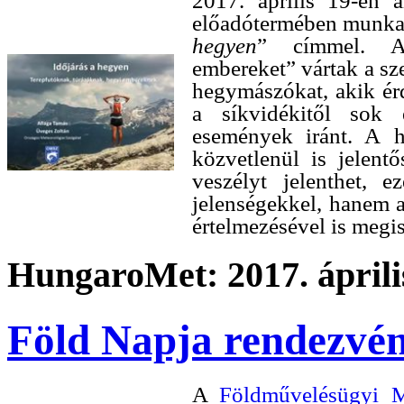
2017. április 19-én 
előadótermében munkatá
hegyen
” címmel. A
embereket” vártak a sze
hegymászókat, akik ér
a síkvidékitől sok e
események iránt. A h
közvetlenül is jelentő
veszélyt jelenthet, e
jelenségekkel, hanem 
értelmezésével is megi
HungaroMet: 2017. április
Föld Napja rendezvé
A
Földművelésügyi M