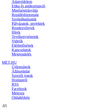
Adatvédelem
Etika és antikorrupció
Minőségirányítás
Repülésbiztonság
Szolgáltatásaink
Pályázatok, projektek
Rendezvények
Hírek
Tevékenységeink
Videók
Elérhetőségek
Kapcsolatok
Megrendelés
MET.HU
Újdonságok
Állásajánlat
Szerzői jogok
Honlapról
RSS
Facebook
Meteora
Oldaltérkép
.65