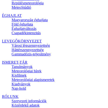
Repülésmeteorológia
MeteoStúdió
ÉGHAJLAT
Magyarország éghajlata
Föld éghajlata
Éghajlatváltozás
Csapadékintenzitás
LEVEGŐKÖRNYEZET
Városi légszennyezettség
Háttérszennyezettség
Gammadózis-teljesítmény
ISMERET-TÁR
Tanulmányok
Meteorológiai hírek
Kisfilmek
Meteorológiai alapismeretek
Kiadványok
Nap-hold
RÓLUNK
Szervezeti információk
Közérdekű adatok