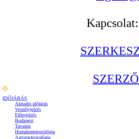
Kapcsolat
SZERKES
SZERZŐ
IDŐJÁRÁS
Aktuális
időjárás
Veszélyjelzés
Előrejelzés
Budapest
Tavaink
Humánmeteorológia
Agrometeorológia