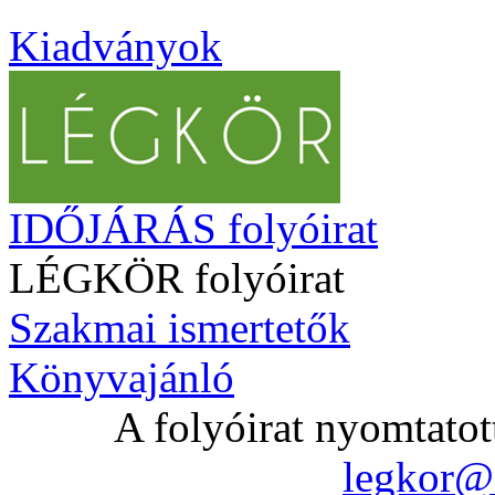
Kiadványok
IDŐJÁRÁS folyóirat
LÉGKÖR folyóirat
Szakmai ismertetők
Könyvajánló
A folyóirat nyomtatot
legkor@