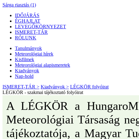
Sárga riasztás (1)
IDŐJÁRÁS
ÉGHAJLAT
LEVEGŐKÖRNYEZET
ISMERET-TÁR
RÓLUNK
Tanulmányok
Meteorológiai hírek
Kisfilmek
Meteorológiai alapismeretek
Kiadványok
Nap-hold
ISMERET-TÁR >
Kiadványok >
LÉGKÖR folyóirat
LÉGKÖR - szakmai tájékoztató folyóirat
A LÉGKÖR a HungaroMet
Meteorológiai Társaság ne
tájékoztatója, a Magyar