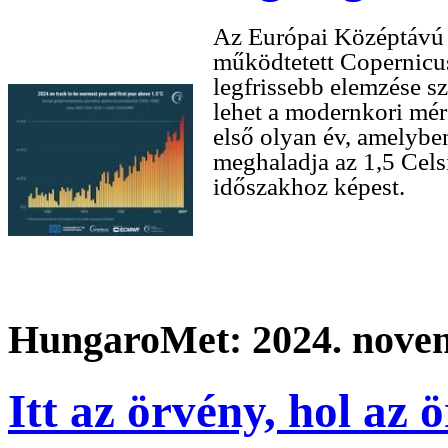
Az Európai Középtávú I
működtetett Copernicus
legfrissebb elemzése s
lehet a modernkori mér
első olyan év, amelybe
meghaladja az 1,5 Celsi
időszakhoz képest.
HungaroMet: 2024. novem
Itt az örvény, hol az 