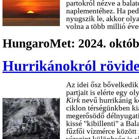
partokról nézve a bala
naplementéhez. Ha ped
nyugszik le, akkor olya
volna a több millió éve
HungaroMet: 2024. októbe
Hurrikánokról rövid
Az idei ősz bővelkedik
partjait is elérte egy o
Kirk
nevű hurrikánig kö
ciklon térségünkben k
megerősödő délnyugati 
kissé "kibillenti" a Bal
fűzfői vízmérce között
vízszint különbség is 