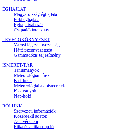
ÉGHAJLAT
Magyarország éghajlata
Föld éghajlata
Éghajlatváltozás
Csapadékintenzitás
LEVEGŐKÖRNYEZET
Városi légszennyezettség
Háttérszennyezettség
Gammadózis-teljesítmény
ISMERET-TÁR
Tanulmányok
Meteorológiai hírek
Kisfilmek
Meteorológiai alapismeretek
Kiadványok
Nap-hold
RÓLUNK
Szervezeti információk
Közérdekű adatok
Adatvédelem
Etika és antikorrupció