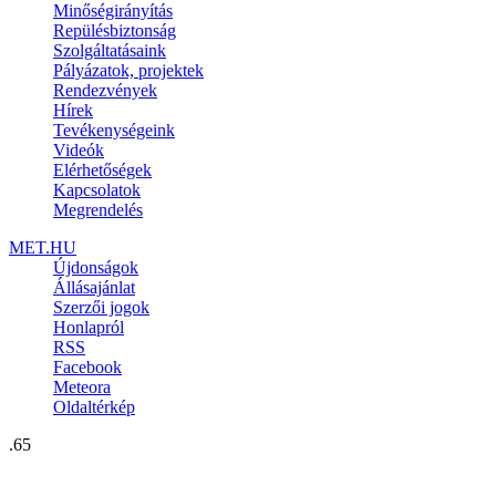
Minőségirányítás
Repülésbiztonság
Szolgáltatásaink
Pályázatok, projektek
Rendezvények
Hírek
Tevékenységeink
Videók
Elérhetőségek
Kapcsolatok
Megrendelés
MET.HU
Újdonságok
Állásajánlat
Szerzői jogok
Honlapról
RSS
Facebook
Meteora
Oldaltérkép
.65