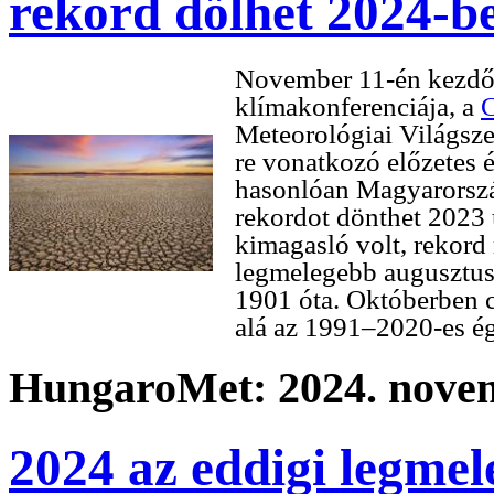
rekord dőlhet 2024-be
November 11-én kezdő
klímakonferenciája, a
Meteorológiai Világsze
re vonatkozó előzetes é
hasonlóan Magyarorszá
rekordot dönthet 2023 
kimagasló volt, rekord
legmelegebb augusztuss
1901 óta. Októberben c
alá az 1991–2020-es égh
HungaroMet: 2024. novem
2024 az eddigi legmele