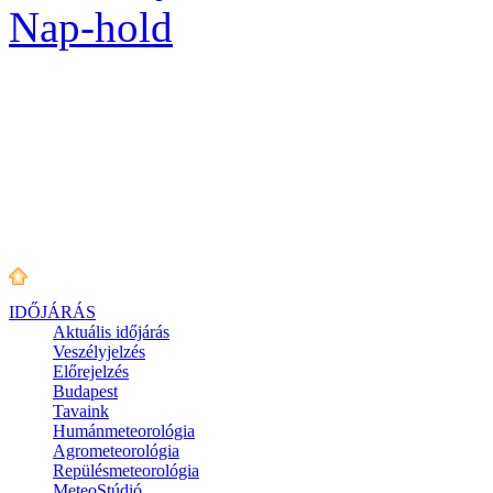
Nap-hold
IDŐJÁRÁS
Aktuális
időjárás
Veszélyjelzés
Előrejelzés
Budapest
Tavaink
Humánmeteorológia
Agrometeorológia
Repülésmeteorológia
MeteoStúdió