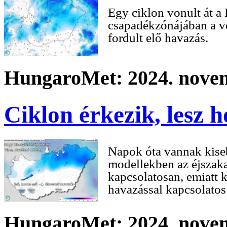
Egy ciklon vonult át 
csapadékzónájában a ve
fordult elő havazás.
HungaroMet: 2024. novem
Ciklon érkezik, lesz 
Napok óta vannak kise
modellekben az éjszaka
kapcsolatosan, emiatt k
havazással kapcsolatos
HungaroMet: 2024. novem