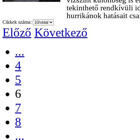
tekinthető rendkívüli 
hurrikánok hatásait csa
Cikkek száma:
Előző
Következő
...
4
5
6
7
8
...