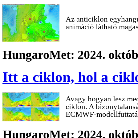
Az anticiklon egyhang
animáció látható magas
HungaroMet: 2024. októbe
Itt a ciklon, hol a cik
Avagy hogyan lesz medi
ciklon. A bizonytalans
ECMWF-modellfuttatás
HungaroMet: 2024. októbe