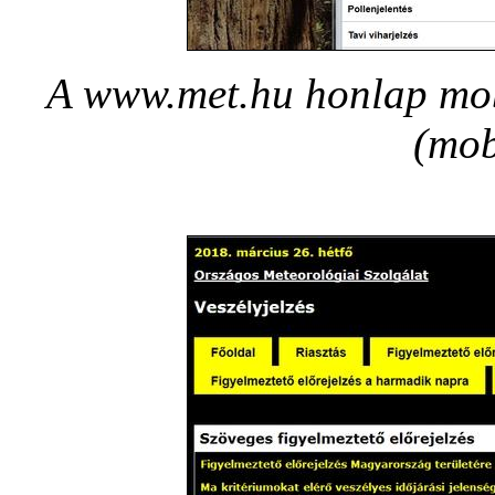
A www.met.hu honlap mobi
(mob