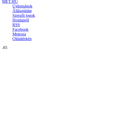
MET.HU
Újdonságok
Állásajánlat
Szerzői jogok
Honlapról
RSS
Facebook
Meteora
Oldaltérkép
.65