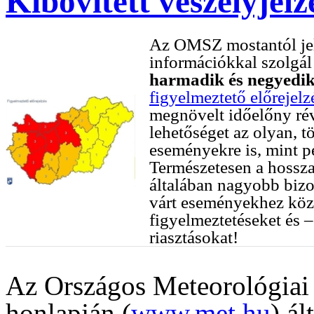
Kibővített veszélyjelz
Az OMSZ mostantól jele
információkkal szolgá
harmadik és negyedik
figyelmeztető előrejelz
megnövelt időelőny rév
lehetőséget az olyan, tö
eseményekre is, mint p
Természetesen a hossza
általában nagyobb bizon
várt eseményekhez köz
figyelmeztetéseket és –
riasztásokat!
Az Országos Meteorológiai
honlapján (
www.met.hu
) á