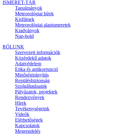
ISMERET-TÁR
Tanulmányok
Meteorológiai hírek
Kisfilmek
Meteorológiai alapismeretek
Kiadványok
Nap-hold
RÓLUNK
Szervezeti információk
Közérdekű adatok
Adatvédelem
Etika és antikorrupció
Minőségirányítás
Repülésbiztonság
Szolgáltatásaink
Pályázatok, projektek
Rendezvények
Hírek
Tevékenységeink
Videók
Elérhetőségek
Kapcsolatok
Megrendelés