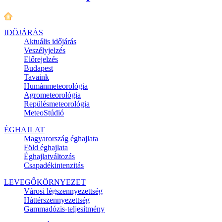
IDŐJÁRÁS
Aktuális
időjárás
Veszélyjelzés
Előrejelzés
Budapest
Tavaink
Humánmeteorológia
Agrometeorológia
Repülésmeteorológia
MeteoStúdió
ÉGHAJLAT
Magyarország éghajlata
Föld éghajlata
Éghajlatváltozás
Csapadékintenzitás
LEVEGŐKÖRNYEZET
Városi légszennyezettség
Háttérszennyezettség
Gammadózis-teljesítmény