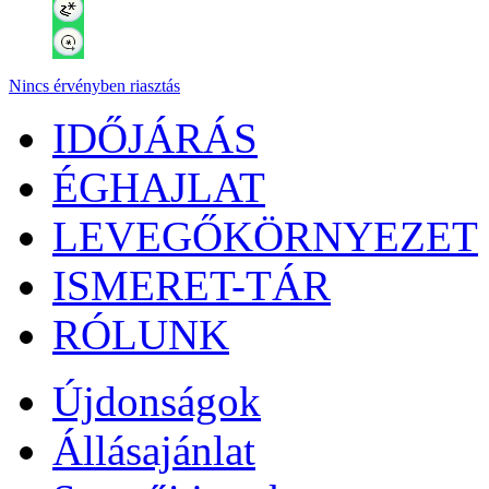
Nincs érvényben riasztás
IDŐJÁRÁS
ÉGHAJLAT
LEVEGŐKÖRNYEZET
ISMERET-TÁR
RÓLUNK
Újdonságok
Állásajánlat