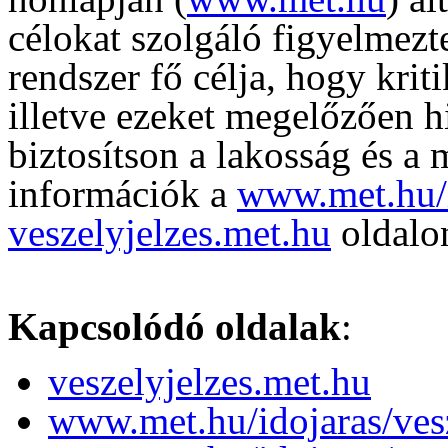
célokat szolgáló figyelmezt
rendszer fő célja, hogy krit
illetve ezeket megelőzően h
biztosítson a lakosság és a 
információk a
www.met.hu/i
veszelyjelzes.met.hu
oldalon
Kapcsolódó oldalak
:
veszelyjelzes.met.hu
www.met.hu/idojaras/vesz