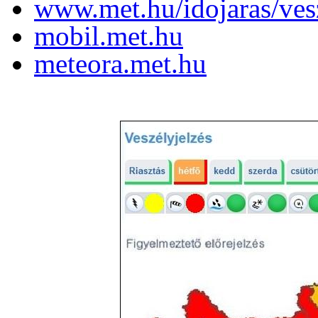
www.met.hu/idojaras/ves
mobil.met.hu
meteora.met.hu