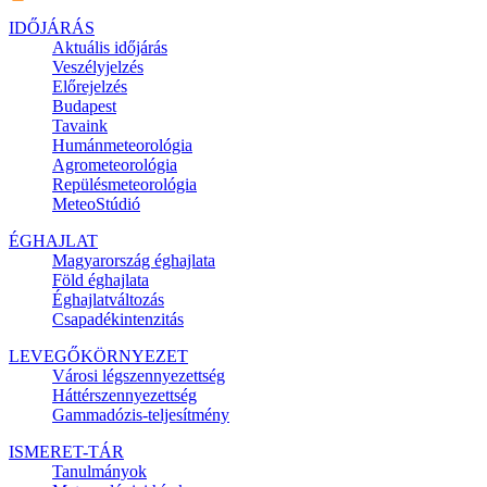
IDŐJÁRÁS
Aktuális
időjárás
Veszélyjelzés
Előrejelzés
Budapest
Tavaink
Humánmeteorológia
Agrometeorológia
Repülésmeteorológia
MeteoStúdió
ÉGHAJLAT
Magyarország éghajlata
Föld éghajlata
Éghajlatváltozás
Csapadékintenzitás
LEVEGŐKÖRNYEZET
Városi légszennyezettség
Háttérszennyezettség
Gammadózis-teljesítmény
ISMERET-TÁR
Tanulmányok