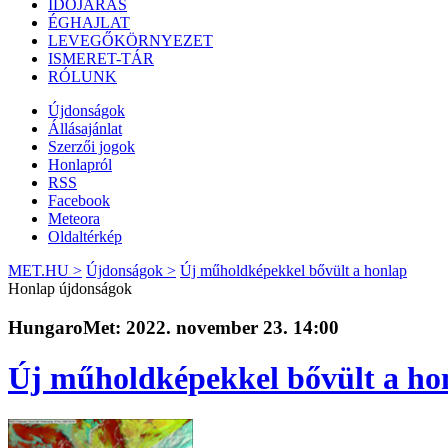
IDŐJÁRÁS
ÉGHAJLAT
LEVEGŐKÖRNYEZET
ISMERET-TÁR
RÓLUNK
Újdonságok
Állásajánlat
Szerzői jogok
Honlapról
RSS
Facebook
Meteora
Oldaltérkép
MET.HU >
Újdonságok >
Új műholdképekkel bővült a honlap
Honlap újdonságok
HungaroMet: 2022. november 23. 14:00
Új műholdképekkel bővült a ho