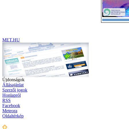
MET.HU
Újdonságok
Állásajánlat
Szerzői jogok
Honlapról
RSS
Facebook
Meteora
Oldaltérkép