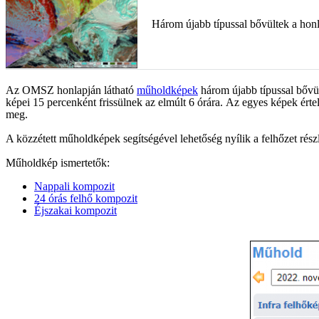
Három újabb típussal bővültek a hon
Az OMSZ honlapján látható
műholdképek
három újabb típussal bővü
képei 15 percenként frissülnek az elmúlt 6 órára. Az egyes képek értel
meg.
A közzétett műholdképek segítségével lehetőség nyílik a felhőzet rész
Műholdkép ismertetők:
Nappali kompozit
24 órás felhő kompozit
Éjszakai kompozit