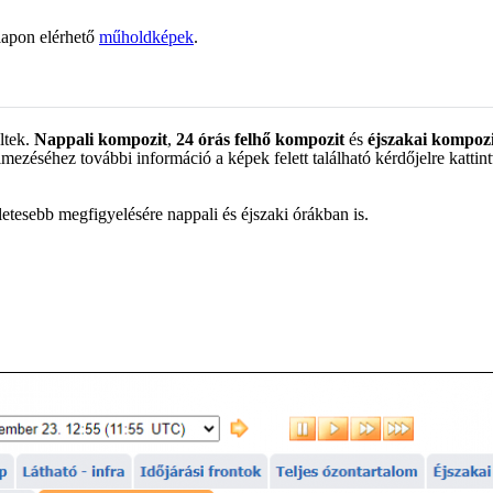
lapon elérhető
műholdképek
.
ltek.
N
appali kompozit
,
24 órás felhő kompozit
és
éjszakai kompozi
mezéséhez további információ a képek felett található kérdőjelre kattint
letesebb megfigyelésére nappali és éjszaki órákban is.