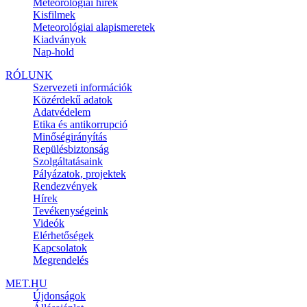
Meteorológiai hírek
Kisfilmek
Meteorológiai alapismeretek
Kiadványok
Nap-hold
RÓLUNK
Szervezeti információk
Közérdekű adatok
Adatvédelem
Etika és antikorrupció
Minőségirányítás
Repülésbiztonság
Szolgáltatásaink
Pályázatok, projektek
Rendezvények
Hírek
Tevékenységeink
Videók
Elérhetőségek
Kapcsolatok
Megrendelés
MET.HU
Újdonságok