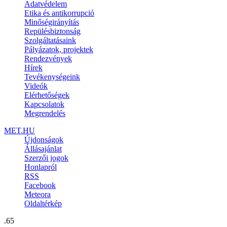
Adatvédelem
Etika és antikorrupció
Minőségirányítás
Repülésbiztonság
Szolgáltatásaink
Pályázatok, projektek
Rendezvények
Hírek
Tevékenységeink
Videók
Elérhetőségek
Kapcsolatok
Megrendelés
MET.HU
Újdonságok
Állásajánlat
Szerzői jogok
Honlapról
RSS
Facebook
Meteora
Oldaltérkép
.65