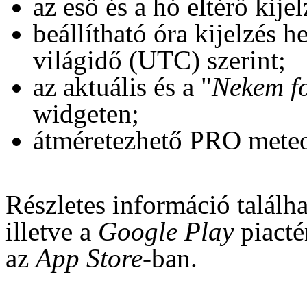
az eső és a hó eltérő kijel
beállítható óra kijelzés h
világidő (UTC) szerint;
az aktuális és a "
Nekem f
widgeten;
átméretezhető PRO mete
Részletes információ találh
illetve a
Google Play
piacté
az
App Store-
ban.