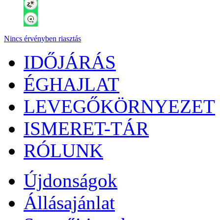
Nincs érvényben riasztás
IDŐJÁRÁS
ÉGHAJLAT
LEVEGŐKÖRNYEZET
ISMERET-TÁR
RÓLUNK
Újdonságok
Állásajánlat