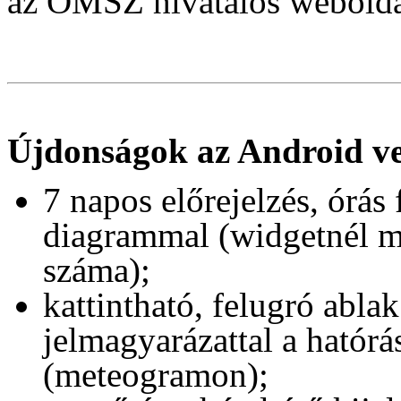
az OMSZ hivatalos webolda
Újdonságok az Android ve
7 napos előrejelzés, órás
diagrammal (widgetnél mé
száma);
kattintható, felugró ablak
jelmagyarázattal a hatórá
(meteogramon);