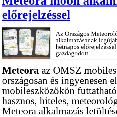
Meteora mobil alkalm
előrejelzéssel
Az Országos Meteoroló
alkalmazásának legújab
hétnapos előrejelzésse
gazdagodott.
Meteora
az OMSZ mobileszk
országosan és ingyenesen e
mobileszközökön futtatható
hasznos, hiteles, meteorológ
Meteora alkalmazás letöltés