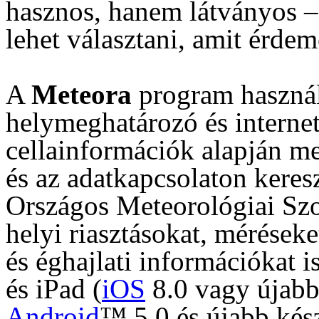
hasznos, hanem látványos
–
lehet választani, amit érde
A
Meteora
program használ
helymeghatározó és internete
cellainformációk alapján me
és az adatkapcsolaton keresz
Országos Meteorológiai Szol
helyi riasztásokat, méréseket
és éghajlati információkat 
és iPad (
iOS
8.0 vagy újabb)
Android
™ 5.0 és újabb kés