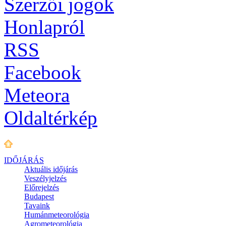
Szerzői jogok
Honlapról
RSS
Facebook
Meteora
Oldaltérkép
IDŐJÁRÁS
Aktuális
időjárás
Veszélyjelzés
Előrejelzés
Budapest
Tavaink
Humánmeteorológia
Agrometeorológia