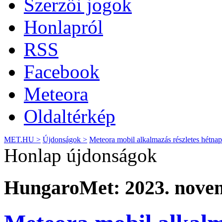
Szerzői jogok
Honlapról
RSS
Facebook
Meteora
Oldaltérkép
MET.HU >
Újdonságok >
Meteora mobil alkalmazás részletes hétnapo
Honlap újdonságok
HungaroMet: 2023. novem