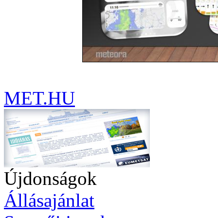
MET.HU
Újdonságok
Állásajánlat