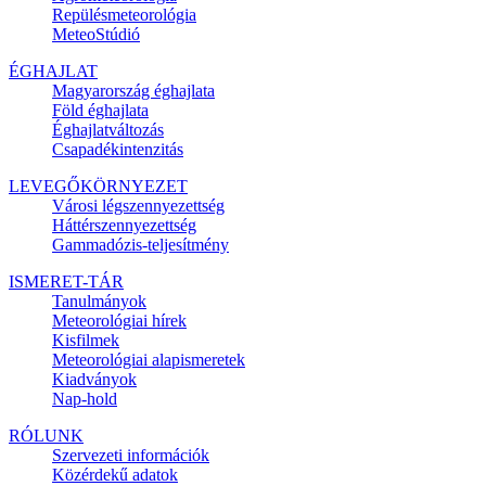
Repülésmeteorológia
MeteoStúdió
ÉGHAJLAT
Magyarország éghajlata
Föld éghajlata
Éghajlatváltozás
Csapadékintenzitás
LEVEGŐKÖRNYEZET
Városi légszennyezettség
Háttérszennyezettség
Gammadózis-teljesítmény
ISMERET-TÁR
Tanulmányok
Meteorológiai hírek
Kisfilmek
Meteorológiai alapismeretek
Kiadványok
Nap-hold
RÓLUNK
Szervezeti információk
Közérdekű adatok