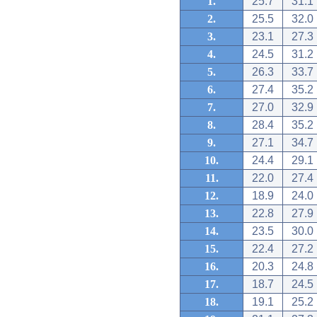
1.
25.7
31.1
2.
25.5
32.0
3.
23.1
27.3
4.
24.5
31.2
5.
26.3
33.7
6.
27.4
35.2
7.
27.0
32.9
8.
28.4
35.2
9.
27.1
34.7
10.
24.4
29.1
11.
22.0
27.4
12.
18.9
24.0
13.
22.8
27.9
14.
23.5
30.0
15.
22.4
27.2
16.
20.3
24.8
17.
18.7
24.5
18.
19.1
25.2