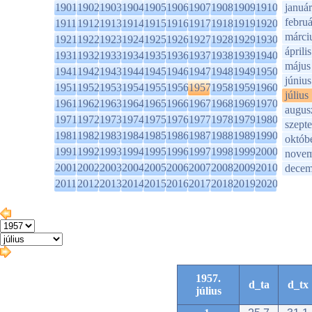
1901
1902
1903
1904
1905
1906
1907
1908
1909
1910
január
februá
1911
1912
1913
1914
1915
1916
1917
1918
1919
1920
márci
1921
1922
1923
1924
1925
1926
1927
1928
1929
1930
április
1931
1932
1933
1934
1935
1936
1937
1938
1939
1940
május
1941
1942
1943
1944
1945
1946
1947
1948
1949
1950
június
1951
1952
1953
1954
1955
1956
1957
1958
1959
1960
július
1961
1962
1963
1964
1965
1966
1967
1968
1969
1970
augus
1971
1972
1973
1974
1975
1976
1977
1978
1979
1980
szept
1981
1982
1983
1984
1985
1986
1987
1988
1989
1990
októb
1991
1992
1993
1994
1995
1996
1997
1998
1999
2000
novem
2001
2002
2003
2004
2005
2006
2007
2008
2009
2010
decem
2011
2012
2013
2014
2015
2016
2017
2018
2019
2020
1957.
d_ta
d_tx
július