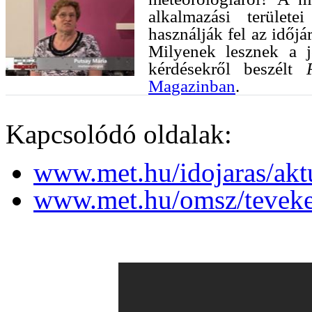
alkalmazási terület
használják fel az időj
Milyenek lesznek a 
kérdésekről beszélt
Magazinban
.
Kapcsolódó oldalak:
www.met.hu/idojaras/akt
www.met.hu/omsz/teveke