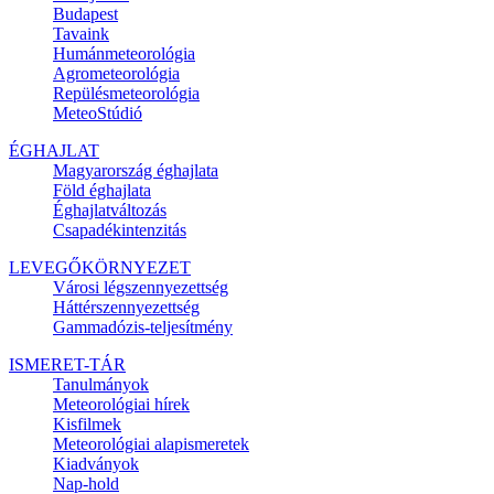
Budapest
Tavaink
Humánmeteorológia
Agrometeorológia
Repülésmeteorológia
MeteoStúdió
ÉGHAJLAT
Magyarország éghajlata
Föld éghajlata
Éghajlatváltozás
Csapadékintenzitás
LEVEGŐKÖRNYEZET
Városi légszennyezettség
Háttérszennyezettség
Gammadózis-teljesítmény
ISMERET-TÁR
Tanulmányok
Meteorológiai hírek
Kisfilmek
Meteorológiai alapismeretek
Kiadványok
Nap-hold