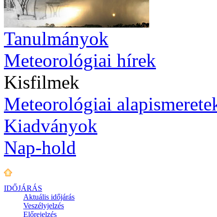
Tanulmányok
Meteorológiai hírek
Kisfilmek
Meteorológiai alapismerete
Kiadványok
Nap-hold
IDŐJÁRÁS
Aktuális
időjárás
Veszélyjelzés
Előrejelzés