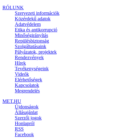
RÓLUNK
Szervezeti információk
Közérdekű adatok
Adatvédelem
Etika és antikorrupció
Minőségirányítás
Repülésbiztonság
Szolgáltatásaink
Pályázatok, projektek
Rendezvények
Hírek
Tevékenységeink
Videók
Elérhetőségek
Kapcsolatok
Megrendelés
MET.HU
Újdonságok
Állásajánlat
Szerzői jogok
Honlapról
RSS
Facebook